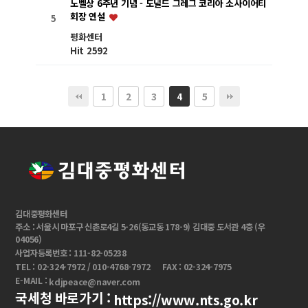
노벨상 6주년 기념 - 도널드 그레그 코리아 소사이어티
회장 연설
5
평화센터
Hit 2592
1
2
3
5
4
김대중평화센터
주소 : 서울시 마포구 신촌로4길 5-26(동교동 178-9) 김대중 도서관 4층 (우
04056)
사업자등록번호 : 111-82-05238
TEL : 02-324-7972 / 010-4768-7972
FAX : 02-324-7975
E-MAIL :
kdjpeace@naver.com
국세청 바로가기 :
https://www.nts.go.kr