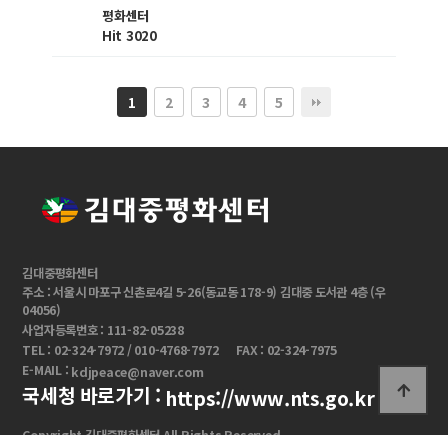
평화센터
Hit 3020
2
3
4
5
1
김대중평화센터
주소 : 서울시 마포구 신촌로4길 5-26(동교동 178-9) 김대중 도서관 4층 (우
04056)
사업자등록번호 : 111-82-05238
TEL : 02-324-7972 / 010-4768-7972
FAX : 02-324-7975
E-MAIL :
kdjpeace@naver.com
국세청 바로가기 :
https://www.nts.go.kr
Copyright 김대중평화센터 All Rights Reserved.