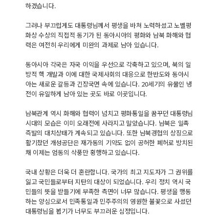
하겠습니다.
그러나 부끄럽게도 대통령님께서 평생을 바쳐 노력하셨고 노벨평
화상 수상의 직접적 동기가 된 동아시아의 평화와 남북 화해와 협
력은 여전히 우리에게 미완의 과제로 남아 있습니다.
동아시아 각국은 자국 이익을 우선으로 각축하고 있으며, 북의 일
방적 핵 개발과 이에 대한 국제사회의 대응으로 한반도와 동아시
아는 새로운 갈등과 긴장국면 속에 있습니다. 20세기의 유물인 냉
전이 유일하게 남아 있는 곳도 바로 이곳입니다.
남북관계 역시 화해와 협력이 넘치고 평화통일을 꿈꾸던 대통령님
시대의 모습은 이미 오래전에 사라지고 말았습니다. 남북은 일촉
즉발의 대치상태가 계속되고 있습니다. 또한 남북경협의 상징으로
활기찼던 개성공단은 재가동의 기약도 없이 공허한 폐허로 방치된
채 이제는 엄동의 삭풍만 횡행하고 있습니다.
국내 상황은 더욱 더 혼란합니다. 국가의 최고 지도자가 그 권위를
잃고 국민들로부터 지탄의 대상이 되었습니다. 우리 정치 역시 국
민들의 뜻을 받들기에 부족한 측면이 너무 많습니다. 평생을 행동
하는 양심으로서 민족통일과 민주주의의 영원한 불꽃으로 사셨던
대통령님을 뵙기가 너무도 부끄러운 심정입니다.