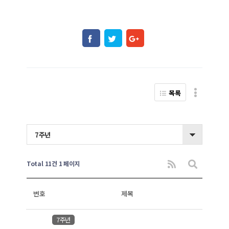
목록
7주년
Total 11건
1 페이지
번호
제목
7주년