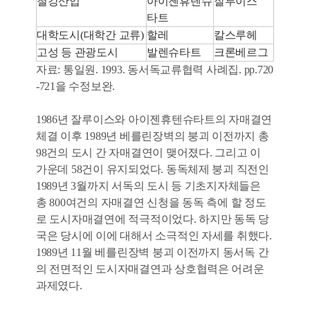
철강산업
아이젠휴텐슈
잘루이스
타트
대학도시(대학간 교류)
할레
칼스루헤
고성 등 관광도시
발렌슈타트
크론베르그
자료: 통일원. 1993. 동서독교류협력 사례집. pp.720
-721을 수정보완.
1986년 잘루이스와 아이젠휴텐슈타트의 자매결연
체결 이후 1989년 베를린장벽의 붕괴 이전까지 총
98건의 도시 간 자매결연이 맺어졌다. 그리고 이
가운데 58건이 유지되었다. 동독체제 붕괴 직전인
1989년 3월까지 서독의 도시 등 기초지자체들은
총 800여건의 자매결연 신청을 동독 측에 할 정도
로 도시자매결연에 적극적이었다. 하지만 동독 당
국은 당시에 이에 대해서 소극적인 자세를 취했다.
1989년 11월 베를린장벽 붕괴 이전까지 동서독 간
의 전면적인 도시자매결연과 상호협력은 어려운
과제였다.