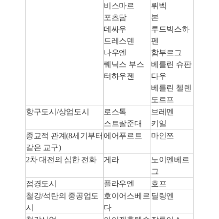
비스마르
뤼벡
포츠담
본
데싸우
루드빅스하
드레스덴
펜
나우엔
함부르그
퀘닉스 부스
베를린 슈판
터하우젠
다우
베를린 첼렌
도르프
항구도시/상업도시
로스톡
브레멘
스트랄준대
키일
종교적 관계(8세기부터
에어푸르트
마인쯔
같은 교구)
2차 대전의 심한 전화
게라
노이엔베르
그
접경도시
플라우엔
호프
철강/석탄의 중공업도
호이어스베르
딜링엔
시
다