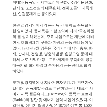
확대와 동독입국 제한요건의 완화, 국경검문완화,
편지 및 소포검열의 대폭완화, 전화소통의 대폭개
선, 인권문제개선 등이었다.
한편 접경지역에서의 동서독 간 협력도 주목할 만
한 일이었다. 동서독은 기본조약에 따라 ‘국경위원
회’를 설치하였는데, 주요 사업으로는 재난에 대비
한 상호협력체계 구축과 자원의 공동관리 등이 있
었다. 1973년 9월 양측은 국경지역에서의 홍수, 화
재, 산사태, 전염병, 병충해발생, 환경오염 등에 대
해서 서로 긴밀한 정보교환 체계를 구축하여 공동
대응키로 합의하였고 수자원의 공동관리도 합의
하였다.
또한 접경지역에서 지하천연자원(갈탄, 천연가스,
칼리)의 공동개발사업도 추진하였는데, 대표적 사
례가 서독 헬름슈테드(Helmsted)와 동독 하르브케
(Harbke)의 갈탄 및 에너지 협력 사업이 있었다. 이
갈탄 및 에너지 협력 사업은 1976년 이후 총 1,500