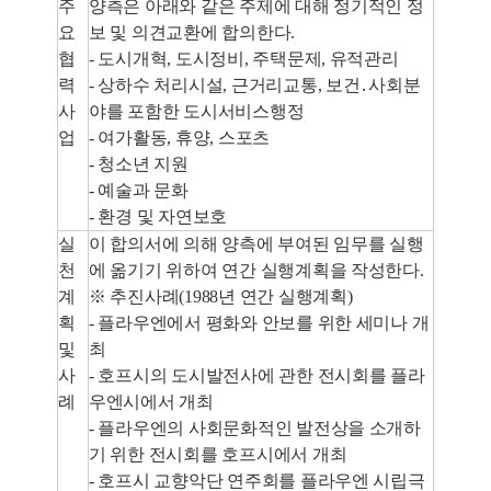
주
양측은 아래와 같은 주제에 대해 정기적인 정
요
보 및 의견교환에 합의한다.
협
- 도시개혁, 도시정비, 주택문제, 유적관리
력
- 상하수 처리시설, 근거리교통, 보건․사회분
사
야를 포함한 도시서비스행정
업
- 여가활동, 휴양, 스포츠
- 청소년 지원
- 예술과 문화
- 환경 및 자연보호
실
이 합의서에 의해 양측에 부여된 임무를 실행
천
에 옮기기 위하여 연간 실행계획을 작성한다.
계
※ 추진사례(1988년 연간 실행계획)
획
- 플라우엔에서 평화와 안보를 위한 세미나 개
및
최
사
- 호프시의 도시발전사에 관한 전시회를 플라
례
우엔시에서 개최
- 플라우엔의 사회문화적인 발전상을 소개하
기 위한 전시회를 호프시에서 개최
- 호프시 교향악단 연주회를 플라우엔 시립극