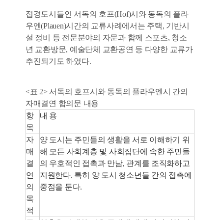
접경도시들인 서독의 호프(Hof)시와 동독의 플라
우엔(Plauen)시간의 교류사례에서는 주택, 기반시
설 정비 등 전문분야의 자문과 함께 스포츠, 청소
년 교환방문, 예술단체 교환공연 등 다양한 교류가
추진되기도 하였다.
<표 2> 서독의 호프시와 동독의 플라우엔시 간의
자매결연 합의문 내용
항
내 용
목
자
양 도시는 주민들의 생활을 서로 이해하기 위
매
해 모든 사회계층 및 사회집단에 속한 주민들
결
의 우호적인 접촉과 만남, 관계를 조직화하고
연
지원한다. 특히 양 도시 청소년들 간의 접촉에
의
중점을 둔다.
목
적