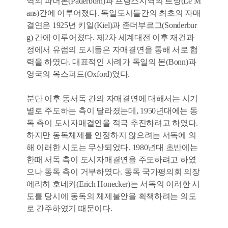
역의 파더본(Paderborn)과 프랑스지역의 르망(Le M
ans)간에 이루어졌다. 독일도시들간의 최초의 자매
결연은 1925년 키일(Kiel)과 존더부르그(Sonderbur
g) 간에 이루어졌다. 제2차 세계대전 이후 재건과
정에서 유럽의 도시들은 자매결연을 통해 서로 협
력을 하였다. 대표적인 사례가 독일의 본(Bonn)과
영국의 옥스퍼드(Oxford)였다.
분단 이후 동서독 간의 자매결연에 대해서는 시기
별로 주도하는 측이 달라졌는데, 1950년대에는 동
독 측이 도시자매결연을 적극 추진하려고 하였다.
하지만 동독체제를 인정하지 않으려는 서독에 의
해 이러한 시도는 무산되었다. 1980년대 초반에는
한때 서독 측이 도시자매결연을 주도하려고 하였
으나 동독 측이 거부하였다. 동독 국가평의회 의장
에리히 호네커(Erich Honecker)는 서독의 이러한 시
도를 당시에 동독의 체제불안을 획책하려는 의도
로 간주하였기 때문이다.