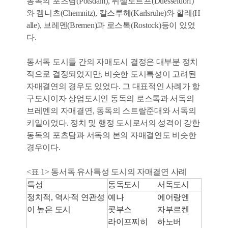
동독의 포츠담(Potsdam), 뒤셀도르프(Duesseldorf)
와 켐니츠(Chemnitz), 칼스루헤(Karlsruhe)와 할레(H
alle), 브레멘(Bremen)과 로스톡(Rostock)등이 있었
다.
동서독 도시들 간의 자매도시 결정은 대부분 정치
적으로 결정되었지만, 비슷한 도시특성이 고려된
자매결연의 경우도 있었다. 그 대표적인 사례가 항
구도시이자 상업도시인 동독의 로스톡과 서독의
브레멘의 자매결연, 동독의 스트랄준대와 서독의
키일이었다. 정치 및 행정 도시로서의 성격이 강한
동독의 포츠담과 서독의 본의 자매결연도 비슷한
경우이다.
<표 1> 동서독 유사특성 도시의 자매결연 사례
특성
동독도시
서독도시
정치적, 역사적 연관성
예나
에어랑엔
이 높은 도시
콧부스
자부르켄
라이프찌히
하노버