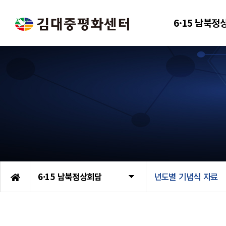
6·15 남북정
6·15 남북정상회담
년도별 기념식 자료