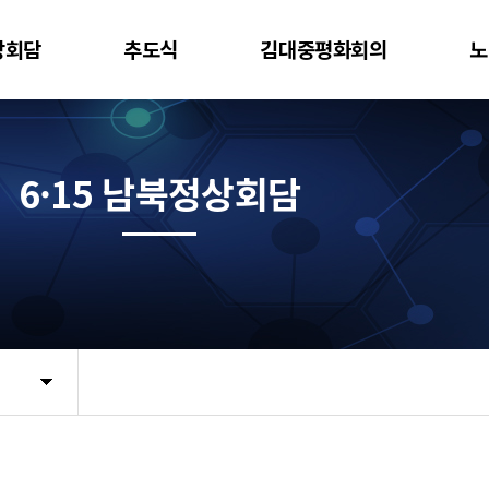
상회담
추도식
김대중평화회의
노
6·15 남북정상회담