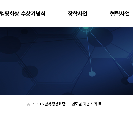
벨평화상 수상기념식
장학사업
협력사업
6·15 남북정상회담
년도별 기념식 자료