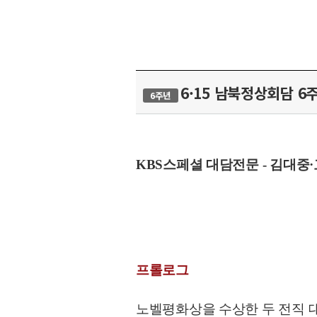
6·15 남북정상회담 6
6주년
KBS스페셜 대담전문 - 김대중·고
프롤로그
노벨평화상을 수상한 두 전직 