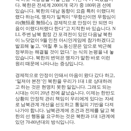
다. 북한은 전세계 200여개 국가 중 180위권 선에
있습니다. 북한의 대남 동향이 요즘 특히 이랬다저
랬다 하는데, 맹자가 일찍이 “무항산이면 무항심이
라(無恒産 無恒心), 경제적으로 안정이 안 되면 마
음이 이랬다저랬다 한다”고 지적한 바 있습니다. N
LL 주변 남북 함정 간 포격전이 있던 다음날 북한
이 느닷없이 9월 인천 아시안게임에 참가하겠다고
발표해 놓고, ‘며칠 후 노동신문은 앞으로 박근혜
정부와는 해결될 것이 없다.’ 는 식의 논평을 내 놓
았습니다. 북한의 변덕은 맹자가 말한 바로 이런
원리 때문에 나타나는 증상입니다.
경제적으로 안정이 안돼서 마음이 왔다 갔다 하고,
‘밑져야 본전’인 북한을 우리가 1대 1로 상대하려
고 하는 것은 현명치 못한 일입니다. 그래도 되는
시대는 이미 20년 전에 끝났습니다. 이제는 한반도
상황의 안정적 관리 책임이 우리에게 있다는 자세
로 남북관계 개선을 선도하고 통일의 기반을 다져
나가야 합니다. 남북관계에 조건과 전제를 달고 북
한의 선 행동을 요구하는 것은 북한과 1대 1관계에
있던 70-80년대의 방식입니다.