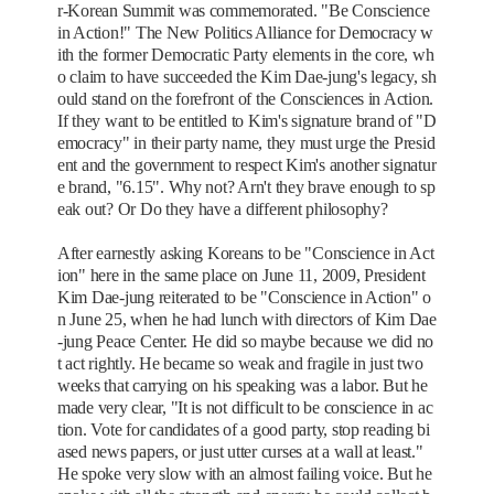
r-Korean Summit was commemorated. "Be Conscience
in Action!" The New Politics Alliance for Democracy w
ith the former Democratic Party elements in the core, wh
o claim to have succeeded the Kim Dae-jung's legacy, sh
ould stand on the forefront of the Consciences in Action.
If they want to be entitled to Kim's signature brand of "D
emocracy" in their party name, they must urge the Presid
ent and the government to respect Kim's another signatur
e brand, "6.15". Why not? Arn't they brave enough to sp
eak out? Or Do they have a different philosophy?
After earnestly asking Koreans to be "Conscience in Act
ion" here in the same place on June 11, 2009, President
Kim Dae-jung reiterated to be "Conscience in Action" o
n June 25, when he had lunch with directors of Kim Dae
-jung Peace Center. He did so maybe because we did no
t act rightly. He became so weak and fragile in just two
weeks that carrying on his speaking was a labor. But he
made very clear, "It is not difficult to be conscience in ac
tion. Vote for candidates of a good party, stop reading bi
ased news papers, or just utter curses at a wall at least."
He spoke very slow with an almost failing voice. But he