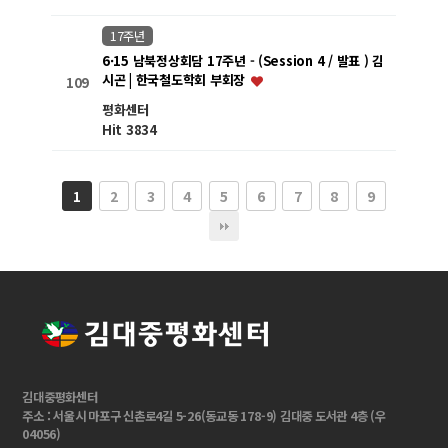
17주년
6·15 남북정상회담 17주년 - (Session 4 / 발표 ) 김
시곤 | 한국철도학회 부회장
109
평화센터
Hit 3834
2
3
4
5
6
7
8
9
1
김대중평화센터
주소 : 서울시 마포구 신촌로4길 5-26(동교동 178-9) 김대중 도서관 4층 (우
04056)