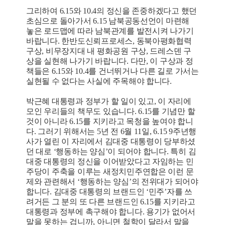
그리하여 6.15와 10.4의 정신을 존중하겠다고 했던
초심으로 돌아가서 6.15 남북공동선언이 마련해
놓은 로드맵에 따라 남북관계를 발전시켜 나가기
바랍니다. 한반도신뢰프로세스, 동북아평화협력
구상, 비무장지대 내 평화공원 구상, 드레스덴 구
상을 실현해 나가기 바랍니다. 다만, 이 구상과 정
책들은 6.15와 10.4를 건너뛰거나 다른 길로 가서는
실현될 수 없다는 사실에 주목해야 합니다.
박근혜 대통령과 정부가 할 일이 있고, 이 자리에
모인 우리들의 책무도 있습니다. 6.15를 기념만 할
것이 아니라 6.15를 지키라고 목청을 높여야 합니
다. 그러기 위해서는 5년 전 6월 11일, 6.15 9주년행
사가 열린 이 자리에서 김대중 대통령이 당부하셨
던 대로 ‘행동하는 양심’이 되어야 합니다. 특히 김
대중 대통령의 정신을 이어받았다고 자임하는 민
주당이 주축을 이루는 새정치민주연합은 이런 문
제와 관련해서 ‘행동하는 양심’의 전위대가 되어야
합니다. 김대중 대통령의 브랜드인 ‘민주’자를 쓰
려거든 그 분의 또 다른 브랜드인 6.15를 지키라고
대통령과 정부에 촉구해야 합니다. 용기가 없어서
말을 못하는 겁니까, 아니면 철학이 달라서 말을