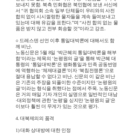
보내지 못함. 북측 민화협은 북민협에 보낸 서신에
서 “귀 협의회 소속 일부 단체들이 우리와의 사전
합의 없이 시시껄렁한 물자들을 계속 들여보내고
있는데 대해 유감을 표한다.”며 “사전 합의 없는 물
품은 받지 않고 전부 회송할 것”이라고 강조.
○ 드레스덴 선언 이후 통일대박론에 대해서도 함
께 비난.
노동신문은 5월 8일 ‘박근혜의 통일대박론을 해부
함’이라는 제목의 ‘논평원의 글’을 통해 박근혜 대
통령의 ‘통일대박론’은 평화통일과 민족 공동번영
에 역행하는 ‘체제대결론’이자 ‘북침전쟁론’으로
절대 용납할 수 없다고 비난. 신문의 이 같은 비난
은 기존의 주장을 되풀이한 수준이지만 ‘논평원의
글’이라는 형식을 취했다는 점에서 주목. 노동신문
은 거의 매일 기자 개인의 실명으로 일반적인 대남
·대외정책에 관한 '논평'을 싣지만 '논평원의 글'은
이보다 훨씬 더 무게가 있는 것으로 평가.
4. 대북제의의 품격
1) 대화 상대방에 대한 인정