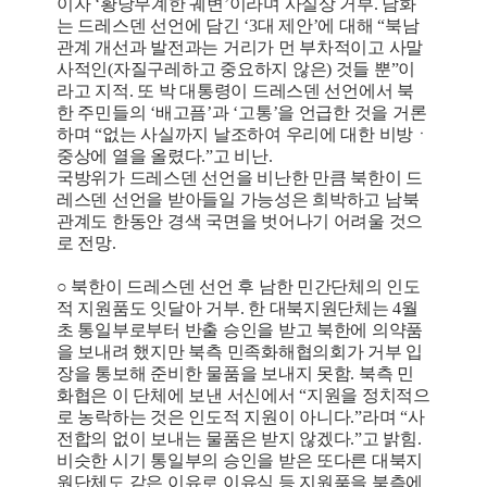
이자 ‘황당무계한 궤변’이라며 사실상 거부. 담화
는 드레스덴 선언에 담긴 ‘3대 제안’에 대해 “북남
관계 개선과 발전과는 거리가 먼 부차적이고 사말
사적인(자질구레하고 중요하지 않은) 것들 뿐”이
라고 지적. 또 박 대통령이 드레스덴 선언에서 북
한 주민들의 ‘배고픔’과 ‘고통’을 언급한 것을 거론
하며 “없는 사실까지 날조하여 우리에 대한 비방ㆍ
중상에 열을 올렸다.”고 비난.
국방위가 드레스덴 선언을 비난한 만큼 북한이 드
레스덴 선언을 받아들일 가능성은 희박하고 남북
관계도 한동안 경색 국면을 벗어나기 어려울 것으
로 전망.
○ 북한이 드레스덴 선언 후 남한 민간단체의 인도
적 지원품도 잇달아 거부. 한 대북지원단체는 4월
초 통일부로부터 반출 승인을 받고 북한에 의약품
을 보내려 했지만 북측 민족화해협의회가 거부 입
장을 통보해 준비한 물품을 보내지 못함. 북측 민
화협은 이 단체에 보낸 서신에서 “지원을 정치적으
로 농락하는 것은 인도적 지원이 아니다.”라며 “사
전합의 없이 보내는 물품은 받지 않겠다.”고 밝힘.
비슷한 시기 통일부의 승인을 받은 또다른 대북지
원단체도 같은 이유로 이유식 등 지원품을 북측에