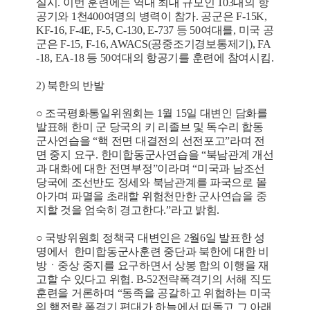
실시. 이번 훈련에는 역대 최대 규모인 103대의 항
공기와 1천400여명의 병력이 참가. 공군은 F-15K,
KF-16, F-4E, F-5, C-130, E-737 등 50여대를, 미국 공
군은 F-15, F-16, AWACS(공중조기경보통제기), FA
-18, EA-18 등 50여대의 항공기를 훈련에 참여시킴.
2) 북한의 반발
○ 조국평화통일위원회는 1월 15일 대변인 담화를
발표해 한미 군 당국의 키 리졸브 및 독수리 합동
군사연습을 “핵 전면 대결전의 선전포고”라며 전
면 중지 요구. 한미합동군사연습을 “북남관계 개선
과 대화에 대한 전면부정”이라며 “미국과 남조선
당국에 조선반도 정세와 북남관계를 파국으로 몰
아가며 파멸을 초래할 위험천만한 군사연습을 중
지할 것을 엄숙히 경고한다.”라고 밝힘.
○ 국방위원회 정책국 대변인은 2월6일 발표한 성
명에서 한미합동군사훈련 중단과 북한에 대한 비
방ㆍ중상 중지를 요구하면서 상봉 합의 이행을 재
고할 수 있다고 위협. B-52전략폭격기의 서해 직도
훈련을 거론하며 “동족을 공갈하고 위협하는 미국
의 핵전략 폭격기 편대가 하늘에서 떠돌고 그 아래