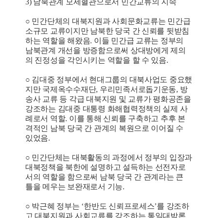
3) 남북관계 모세혈관으로서 민간교류의 지속
○ 민간단체의 대북지원과 사회문화교류는 민간급
소규모 교류이지만 남북한 당국 간 신뢰를 뒷받침
하는 역할을 해왔음. 이들 민간급 교류는 정부의
남북관계 개선을 방증함으로써 상대방에게 제의
의 진정성을 각인시키는 역할을 할 수 있음.
○ 김대중 정부에서 현대그룹의 대북사업도 중요했
지만 국제옥수수재단, 우리민족서로돕기운동, 방
송사 교류 등 각급 대북지원 및 교류가 평화공존을
강조하는 김대중 대통령 화해협력정책의 실제 사
례로서 역할. 이를 통해 신뢰를 구축하고 추후 본
격적인 남북 당국 간 관계의 복원으로 이어질 수
있었음.
○ 민간단체는 대북활동의 과정에서 정부의 입장과
대북정책을 북한에 설명하고 설득하는 선전자로
서의 역할을 함으로써 남북 당국 간 관계라는 큰
틀을 메우는 보완재로서 기능.
○ 박근혜 정부는 ‘한반도 신뢰프로세스’를 강조하
고 대북지원과 사회교류를 강조하는 통일대박론