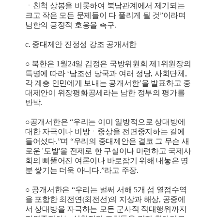
ㆍ친척 상봉을 비롯하여 북남관계에서 제기되는
크고 작은 모든 문제들이 다 풀리게 될 것”이라며
남한의 긍정적 호응을 촉구.
c. 중대제안 진정성 강조 공개서한
○ 북한은 1월24일 김정은 국방위원회 제1위원장의
특명에 따라 ‘남조선 당국과 여러 정당, 사회단체,
각 계층 인민에게 보내는 공개서한’을 발표하고 중
대제안이 위장평화공세라는 남한 정부의 평가를
반박.
○공개서한은 “우리는 이미 일방적으로 상대방에
대한 자극이나 비방ㆍ중상을 전면중지하는 길에
들어섰다.”며 “우리의 중대제안은 결코 그 무슨 새
로운 '도발'을 전제로 한 구실이나 마련하고 국제사
회의 삐뚤어진 여론이나 바로잡기 위해 내놓은 명
분 쌓기는 더욱 아니다.”라고 주장.
○ 공개서한은 “우리는 벌써 서해 5개 섬 열점수역
을 포함한 최전연(최전선)의 지상과 해상, 공중에
서 상대방을 자극하는 모든 군사적 적대행위까지