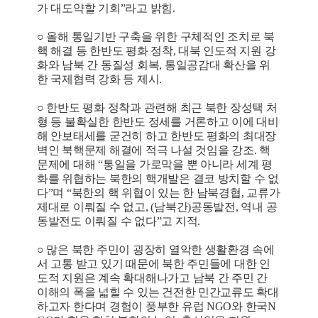
가 대도약할 기회”라고 밝힘.
○ 올해 통일기반 구축을 위한 구체적인 조치로 북
핵 해결 등 한반도 평화 정착, 대북 인도적 지원 강
화와 남북 간 동질성 회복, 통일공감대 확산을 위
한 국제협력 강화 등 제시.
○ 한반도 평화 정착과 관련해 최근 북한 장성택 처
형 등 불확실한 한반도 정세를 거론하고 이에 대비
해 안보태세를 굳건히 하고 한반도 평화의 최대장
벽인 북핵문제 해결에 적극 나설 것임을 강조. 핵
문제에 대해 “통일을 가로막을 뿐 아니라 세계 평
화를 위협하는 북한의 핵개발은 결코 방치할 수 없
다”며 “북한의 핵 위협이 있는 한 남북경협, 교류가
제대로 이뤄질 수 없고, (남북간)공동발전, 역내 공
동발전도 이뤄질 수 없다”고 지적.
○ 많은 북한 주민이 굉장히 열악한 생활환경 속에
서 고통 받고 있기 때문에 북한 주민들에 대한 인
도적 지원은 계속 확대해나가고 남북 간 주민 간
이해의 폭을 넓힐 수 있는 건전한 민간교류도 확대
하고자 한다며 경험이 풍부한 유럽 NGO와 한국N