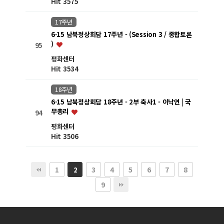
Hit 3575
17주년
6·15 남북정상회담 17주년 - (Session 3 / 종합토론
)
95
평화센터
Hit 3534
18주년
6·15 남북정상회담 18주년 - 2부 축사1 - 이낙연 | 국
무총리
94
평화센터
Hit 3506
1
3
4
5
6
7
8
2
9