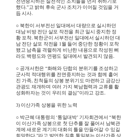
전면중지하는 실천적인 조치들을 먼저 취하기로
했다.”고 밝혀 후속 군사 조치가 이어질 것임을 거
듭 시사.
○ 북한이 서부전선 일대에서 대량으로 실시하던
대남 비방 전단 살포 작전을 최근 일시 중지한 정
황 포착. 북한군이 서부전선 일대에서 실시하던 대
남 전단 살포 작전을 1월 들어 중단한 정황이 포착
됐고 남측을 격렬하게 비난한 내용으로 작성된 삐
라도 백령도와 연평도 일대에서 발견되지 않음.
○ 공개서한은 “화해와 단합의 분위기를 조성하고
군사적 적대행위를 전면중지하는 것과 함께 흩어
진 가족, 친척들의 상봉 분위기도 마련하고 금강산
관광도 재개하며 여러 가지 북남협력과 교류를 활
성화하자는 것이 우리의 결심”이라고 강조.
3) 이산가족 상봉을 위한 노력
○ 박근혜 대통령의 ‘통일대박’ 기자회견에서 “북한
이 이산가족 상봉으로 첫 단추를 잘 풀어서 남북관
계에 새로운 계기의 대화의 틀을 만들어갈 수 있길
희망한다.”라고 발언한 직후 통일부는 이산가족 상