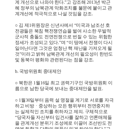
계 개선으로 나와야 한다.”고 강조해 2013년 박근
혜 정부의 남북관계 악화조치를 불문에 붙이고 관
계개선에 적극적으로 나설 것임을 강조.
○ 김 제1위원장은 신년사에서 “미국과 남조선 호
전광들은 북침 핵전쟁연습을 벌여 사소한 우발적
군사적 충돌도 전면전쟁으로 번질 수 있는 위험한
정세가 조성되고 있다.”며 “이 땅에서 전쟁이 다시
일어난다면 그것은 엄청난 핵 재난을 가져오게 될
것”이라고 밝혀 남북관계 개선의 필요성이 한반도
및 동북아 평화와 관련된다는 점을 강조.
b. 국방위원회 중대제안
○ 북한은 1월16일 최고 권력기구인 국방위원회 이
름으로 남한 당국에 보내는 중대제안을 발표.
○ 1월30일부터 음력 설 명절을 계기로 서로를 자극
하고 비방ㆍ중상하는 모든 행위부터 전면중지하
는 실제적인 조치를 취하자고 제의. 구체적으로
“당국자들 자신부터 입건사를 잘하고 언론매체들
을 관계개선 분위기 조성에로 이끌어 조선반도 전
역에 화합과 단합의 열풍이 일게 하여야 한다.”고