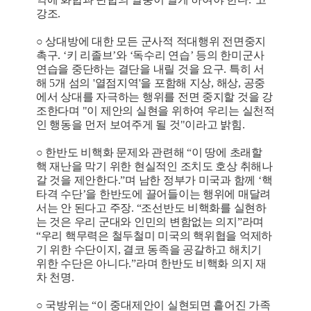
강조.
○ 상대방에 대한 모든 군사적 적대행위 전면중지
촉구. ‘키 리졸브’와 ‘독수리 연습’ 등의 한미군사
연습을 중단하는 결단을 내릴 것을 요구. 특히 서
해 5개 섬의 '열점지역'을 포함해 지상, 해상, 공중
에서 상대를 자극하는 행위를 전면 중지할 것을 강
조한다며 "이 제안의 실현을 위하여 우리는 실천적
인 행동을 먼저 보여주게 될 것"이라고 밝힘.
○ 한반도 비핵화 문제와 관련해 “이 땅에 초래할
핵 재난을 막기 위한 현실적인 조치도 호상 취해나
갈 것을 제안한다.”며 남한 정부가 미국과 함께 ‘핵
타격 수단’을 한반도에 끌어들이는 행위에 매달려
서는 안 된다고 주장. “조선반도 비핵화를 실현하
는 것은 우리 군대와 인민의 변함없는 의지”라며
“우리 핵무력은 철두철미 미국의 핵위협을 억제하
기 위한 수단이지, 결코 동족을 공갈하고 해치기
위한 수단은 아니다.”라며 한반도 비핵화 의지 재
차 천명.
○ 국방위는 “이 중대제안이 실현되면 흩어진 가족