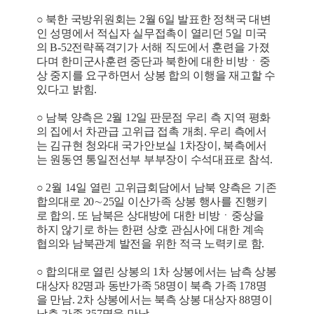
○ 북한 국방위원회는 2월 6일 발표한 정책국 대변
인 성명에서 적십자 실무접촉이 열리던 5일 미국
의 B-52전략폭격기가 서해 직도에서 훈련을 가졌
다며 한미군사훈련 중단과 북한에 대한 비방ㆍ중
상 중지를 요구하면서 상봉 합의 이행을 재고할 수
있다고 밝힘.
○ 남북 양측은 2월 12일 판문점 우리 측 지역 평화
의 집에서 차관급 고위급 접촉 개최. 우리 측에서
는 김규현 청와대 국가안보실 1차장이, 북측에서
는 원동연 통일전선부 부부장이 수석대표로 참석.
○ 2월 14일 열린 고위급회담에서 남북 양측은 기존
합의대로 20∼25일 이산가족 상봉 행사를 진행키
로 합의. 또 남북은 상대방에 대한 비방ㆍ중상을
하지 않기로 하는 한편 상호 관심사에 대한 계속
협의와 남북관계 발전을 위한 적극 노력키로 함.
○ 합의대로 열린 상봉의 1차 상봉에서는 남측 상봉
대상자 82명과 동반가족 58명이 북측 가족 178명
을 만남. 2차 상봉에서는 북측 상봉 대상자 88명이
남측 가족 357명을 만남.