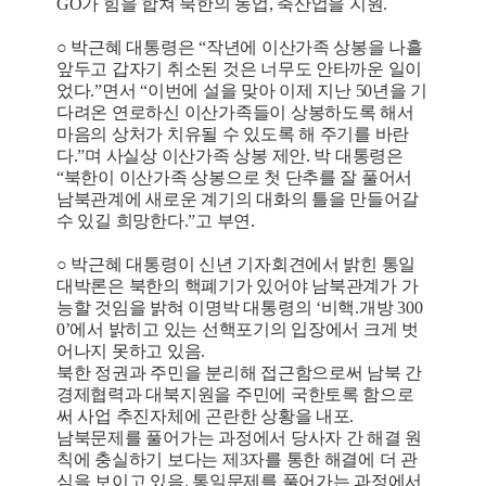
GO가 힘을 합쳐 북한의 농업, 축산업을 지원.
○ 박근혜 대통령은 “작년에 이산가족 상봉을 나흘
앞두고 갑자기 취소된 것은 너무도 안타까운 일이
었다.”면서 “이번에 설을 맞아 이제 지난 50년을 기
다려온 연로하신 이산가족들이 상봉하도록 해서
마음의 상처가 치유될 수 있도록 해 주기를 바란
다.”며 사실상 이산가족 상봉 제안. 박 대통령은
“북한이 이산가족 상봉으로 첫 단추를 잘 풀어서
남북관계에 새로운 계기의 대화의 틀을 만들어갈
수 있길 희망한다.”고 부연.
○ 박근혜 대통령이 신년 기자회견에서 밝힌 통일
대박론은 북한의 핵폐기가 있어야 남북관계가 가
능할 것임을 밝혀 이명박 대통령의 ‘비핵.개방 300
0’에서 밝히고 있는 선핵포기의 입장에서 크게 벗
어나지 못하고 있음.
북한 정권과 주민을 분리해 접근함으로써 남북 간
경제협력과 대북지원을 주민에 국한토록 함으로
써 사업 추진자체에 곤란한 상황을 내포.
남북문제를 풀어가는 과정에서 당사자 간 해결 원
칙에 충실하기 보다는 제3자를 통한 해결에 더 관
심을 보이고 있음. 통일문제를 풀어가는 과정에서