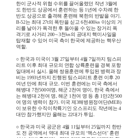
한이 군사적 위협 수위를 끌어올렸던 작년 3월에
도 한반도 상공에서 훈련하는 등 1년에 수차례 한
반도 상공으로 출격해 훈련해 북한의 반발을 야기.
B-52는 최대 27t의 폭탄을 싣고 6천400㎞ 이상의 거
리를 날아가 폭격한 후 돌아올 수 있는 장거리 폭
격기로 사거리 200∼3천㎞의 공대지 핵미사일을
탑재할 수 있어 미국 측이 한국에 제공하는 핵우산
역할.
○ 한국과 미국이 3월 27일부터 4월 7일까지 팀스피
리트 이후 최대 규모의 연합 상륙훈련을 경북 포항
일대에서 실시. 올해 쌍용훈련에 투입된 병력과 장
비는 1993년까지 진행된 팀스피리트 훈련 이후 20
여년 만에 최대 규모. 이번 훈련에는 미국 측에서
해병대 7천500여명, 해군 2천여 명이, 한국 측에서
는 해병대 2천여 명, 해군 1천여 명 등 총 1만2천500
여 명의 병력이 참가. 미국 제3해병원정여단(MEB)
이 보유한 수직이착륙기인 오스프리도 작년에는 4
대만 참가했지만 올해는 22대가 투입.
○ 한국과 미국 공군은 4월 11일부터 25일까지 한반
도 전 공역에서 역대 최대 규모의 ‘맥스선더’ 훈련