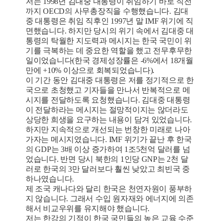
저는 1998년 김대중 대통령이 취임하기 바로 직전
까지 OECD의 사무총장직을 수행했습니다. 김대
중 대통령은 취임 직후인 1997년 말 IMF 위기에 직
면했습니다. 하지만 당시의 위기 속에서 김대중 대
통령의 탁월한 지도력과 메시지는 한국 국민이 위
기를 극복하는 데 중요한 역할을 했고 전무후무한
일이었습니다(한국 경제성장률은 -6%에서 18개월
만에 +10% 이상으로 회복되었습니다).
이 기간 동안 김대중 대통령은 저를 정기적으로 한
국으로 초청했고 기자들을 만나서 반복적으로 메
시지를 전달하도록 요청했습니다. 김대중 대통령
이 전달하라는 메시지는 절망적이지는 않더라도
상당한 희생을 요구하는 내용이 담겨 있었습니다.
하지만 지속적으로 개선되는 번창한 미래로 나아
가자는 메시지였습니다. IMF 위기가 끝난 후 한국
의 GDP는 3배 이상 증가하여 1조5천억 달러를 넘
었습니다. 반면 당시 북한의 1인당 GNP는 2천 달
러로 한국의 3만 달러보다 훨씬 낮았고 최빈국 중
하나였습니다.
제 조국 캐나다와 달리 한국은 천연자원이 풍부하
지 않습니다. 그래서 수입 원자재와 에너지에 의존
해서 비교우위를 유지해야 했습니다.
저는 한강의 기적이 한국 국민들의 높은 교육 수준