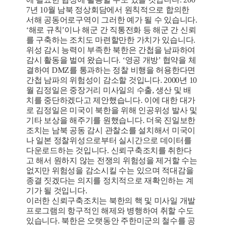
7년 10월 남북 정상회담에서 원칙적으로 합의한
서해 공동어로구역이 그러한 예가 될 수 있습니다.
‘해로 규칙’이나 해군 간 직통전화 등 해군 간 신뢰
를 구축하는 조치도 마련할만한 가치가 있습니다.
위성 감시 능력이 부족한 북한은 간첩을 남파하여
감시 활동을 벌여 왔습니다. ‘영공 개방’ 협약을 체
결하여 DMZ를 통과하는 정찰 비행을 허용한다면
간첩 남파의 위험성이 감소할 것입니다. 2000년 10
월 김정일은 중장거리 미사일의 수출, 생산 및 배
치를 중단하겠다고 제안했습니다. 이에 대한 대가
로 김정일은 미국이 북한을 위해 인공위성 발사 및
기타 보상을 해주기를 원했습니다. 더욱 진일보한
조치는 남북 공동 감시 관찰소를 설치해서 미국이
나 일본 정찰위성으로부터 실시간으로 데이터를
다운로드하는 것입니다. 신뢰구축조치를 취한다
고 해서 원하지 않는 전쟁의 위험성을 제거할 수는
없지만 위험성을 감소시킬 수는 있으며 적대감을
종결 짓겠다는 의지를 정치적으로 재확인하는 계
기가 될 것입니다.
이러한 신뢰구축조치는 북한의 핵 및 미사일 개발
프로그램의 항구적인 해제와 병행하여 취할 수도
있습니다. 북한은 오랫동안 주한미군의 철수를 공