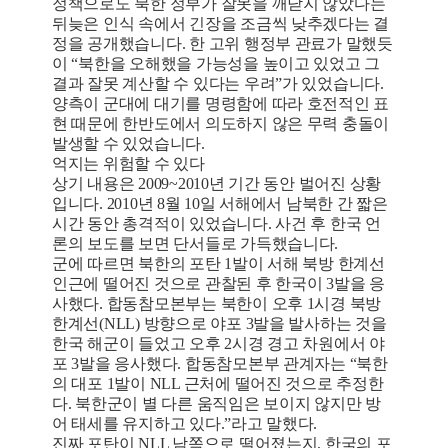
정책으로도 북한 정부가 잘못을 깨닫지 않았다는
뒤늦은 인식 속에서 긴장을 조금씩 낮추겠다는 결
정을 공개했습니다. 한 고위 행정부 관료가 말했듯
이 “북한을 오해했을 가능성을 높이고 있었고 그
결과 잘못 계산할 수 있다는 우려”가 있었습니다.
양측이 군대에 대기를 명령함에 따라 호전적인 표
현 때문에 한반도에서 의도하지 않은 무력 충돌이
발생할 수 있었습니다.
억지는 위험할 수 있다
상기 내용은 2009~2010년 기간 동안 벌어진 상황
입니다. 2010년 8월 10일 서해에서 남북한 간 짧은
시간 동안 총격적이 있었습니다. 사건 후 한국 언
론의 보도를 보면 단서들로 가득했습니다.
군에 따르면 북한의 포탄 1발이 서해 북방 한계선
인근에 떨어진 것으로 관찰된 후 한국이 3발을 응
사했다. 합동참모본부는 북한이 오후 1시경 북방
한계선(NLL) 방향으로 야포 3발을 발사하는 것을
한국 해군이 들었고 오후 2시경 경고 차원에서 야
포 3발을 응사했다. 합동참모본부 관계자는 “북한
의 대포 1발이 NLL 근처에 떨어진 것으로 추정한
다. 북한군이 별 다른 움직임은 보이지 않지만 방
어 태세를 유지하고 있다.”라고 말했다.
진짜 포탄이 NLL 남쪽으로 떨어졌는지, 한국의 포