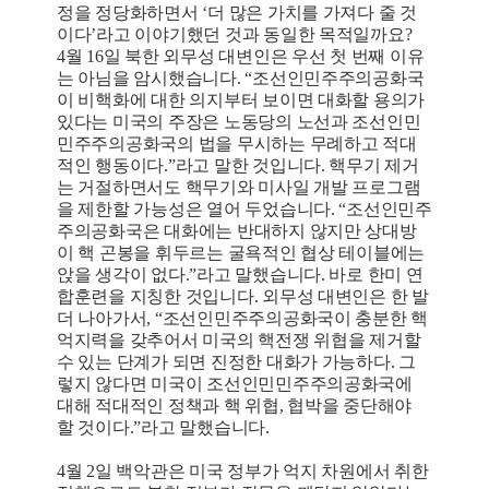
정을 정당화하면서 ‘더 많은 가치를 가져다 줄 것
이다’라고 이야기했던 것과 동일한 목적일까요?
4월 16일 북한 외무성 대변인은 우선 첫 번째 이유
는 아님을 암시했습니다. “조선인민주주의공화국
이 비핵화에 대한 의지부터 보이면 대화할 용의가
있다는 미국의 주장은 노동당의 노선과 조선인민
민주주의공화국의 법을 무시하는 무례하고 적대
적인 행동이다.”라고 말한 것입니다. 핵무기 제거
는 거절하면서도 핵무기와 미사일 개발 프로그램
을 제한할 가능성은 열어 두었습니다. “조선인민주
주의공화국은 대화에는 반대하지 않지만 상대방
이 핵 곤봉을 휘두르는 굴욕적인 협상 테이블에는
앉을 생각이 없다.”라고 말했습니다. 바로 한미 연
합훈련을 지칭한 것입니다. 외무성 대변인은 한 발
더 나아가서, “조선인민주주의공화국이 충분한 핵
억지력을 갖추어서 미국의 핵전쟁 위협을 제거할
수 있는 단계가 되면 진정한 대화가 가능하다. 그
렇지 않다면 미국이 조선인민민주주의공화국에
대해 적대적인 정책과 핵 위협, 협박을 중단해야
할 것이다.”라고 말했습니다.
4월 2일 백악관은 미국 정부가 억지 차원에서 취한