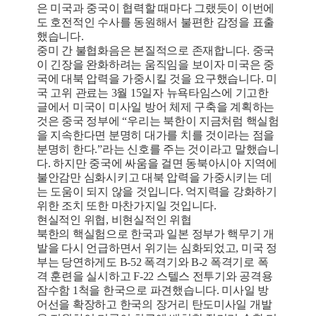
은 미국과 중국이 협력할 때마다 그랬듯이 이번에
도 호전적인 수사를 동원해서 불편한 감정을 표출
했습니다.
중미 간 불협화음은 본질적으로 존재합니다. 중국
이 긴장을 완화하려는 움직임을 보이자 미국은 중
국에 대북 압력을 가중시킬 것을 요구했습니다. 미
국 고위 관료는 3월 15일자 뉴욕타임스에 기고한
글에서 미국이 미사일 방어 체제 구축을 계획하는
것은 중국 정부에 “우리는 북한이 지금처럼 핵실험
을 지속한다면 분명히 대가를 치를 것이라는 점을
분명히 한다.”라는 신호를 주는 것이라고 말했습니
다. 하지만 중국에 싸움을 걸면 동북아시아 지역에
불안감만 심화시키고 대북 압력을 가중시키는 데
는 도움이 되지 않을 것입니다. 억지력을 강화하기
위한 조치 또한 마찬가지일 것입니다.
현실적인 위협, 비현실적인 위협
북한의 핵실험으로 한국과 일본 정부가 핵무기 개
발을 다시 언급하면서 위기는 심화되었고, 미국 정
부는 당연하게도 B-52 폭격기와 B-2 폭격기로 폭
격 훈련을 실시하고 F-22 스텔스 전투기와 공격용
잠수함 1척을 한국으로 파견했습니다. 미사일 방
어선을 확장하고 한국의 장거리 탄도미사일 개발