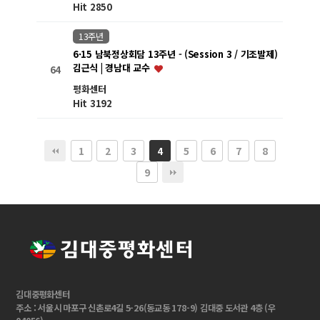
Hit 2850
13주년
6·15 남북정상회담 13주년 - (Session 3 / 기조발제)
김근식 | 경남대 교수
64
평화센터
Hit 3192
1
2
3
5
6
7
8
4
9
김대중평화센터
주소 : 서울시 마포구 신촌로4길 5-26(동교동 178-9) 김대중 도서관 4층 (우