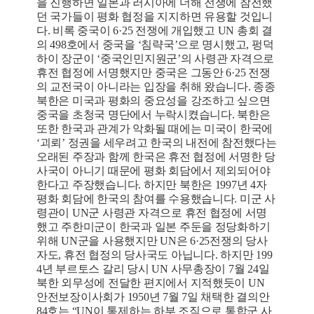
을 진행하면 일본과 러시아에 더해 전쟁에 참전했
던 국가들이 평화 협정을 지지하면 유용할 것입니
다. 비록 중국이 6·25 전쟁에 개입했고 UN 총회 결
의 498호에서 중국을 ‘침략국’으로 명시했고, 펑덕
하이 장군이 ‘중국인민지원군’의 사령관 자격으로
휴전 협정에 서명했지만 중국은 그동안 6·25 전쟁
의 교전국이 아니라는 입장을 취해 왔습니다. 종종
북한은 미국과 평화의 중요성을 강조하고 싶으면
중국을 초청국 명단에서 누락시켰습니다. 북한은
또한 한국과 관계가 악화될 때에는 미국이 한국에
‘괴뢰’ 정권을 세우려고 한국의 내전에 참전했다는
오래된 주장과 함께 한국은 휴전 협정에 서명한 당
사국이 아니기 때문에 평화 회담에서 제외되어야
한다고 주장했습니다. 하지만 북한은 1997년 4자
평화 회담에 한국의 참여를 수용했습니다. 미군 사
령관이 UN군 사령관 자격으로 휴전 협정에 서명
했고 주한미군이 한국과 일본 주둔을 정당화하기
위해 UN군을 사용했지만 UN은 6·25전쟁의 당사
자도, 휴전 협정의 당사국도 아닙니다. 하지만 199
4년 부르토스 갈리 당시 UN 사무총장이 7월 24일
북한 외무성에 전달한 편지에서 지적했듯이 UN
안전보장이사회가 1950년 7월 7일 채택한 결의안
84호는 “UN이 통제하는 하부 조직으로 통합군 사