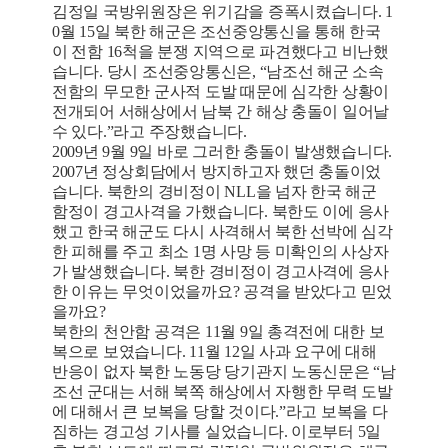
김정일 국방위원장은 위기감을 증폭시켰습니다. 1
0월 15일 북한 해군은 조선중앙통신을 통해 한국
이 전함 16척을 분쟁 지역으로 파견했다고 비난했
습니다. 당시 조선중앙통신은, “남조선 해군 소속
전함의 무모한 군사적 도발 때문에 심각한 상황이
전개되어 서해상에서 남북 간 해상 충돌이 일어날
수 있다.”라고 주장했습니다.
2009년 9월 9일 바로 그러한 충돌이 발생했습니다.
2007년 정상회담에서 방지하고자 했던 충돌이었
습니다. 북한의 경비정이 NLL을 넘자 한국 해군
함정이 경고사격을 가했습니다. 북한도 이에 응사
했고 한국 해군도 다시 사격해서 북한 선박에 심각
한 피해를 주고 최소 1명 사망 등 미확인의 사상자
가 발생했습니다. 북한 경비정이 경고사격에 응사
한 이유는 무엇이었을까요? 공격을 받았다고 믿었
을까요?
북한의 천안함 공격은 11월 9일 총격전에 대한 보
복으로 보였습니다. 11월 12일 사과 요구에 대해
반응이 없자 북한 노동당 당기관지 노동신문은 “남
조선 군대는 서해 북쪽 해상에서 자행한 무력 도발
에 대해서 큰 보복을 당할 것이다.”라고 보복을 다
짐하는 경고성 기사를 실었습니다. 이로부터 5일