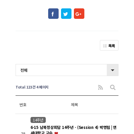
목록
전체
Total 123건
4 페이지
번호
제목
14주년
6·15 남북정상회담 14주년 - (Session 4) 박명림 | 연
세대학교 교수
78