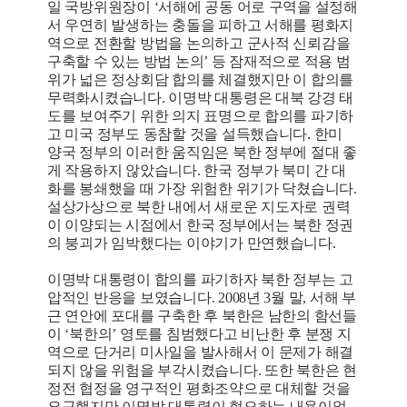
일 국방위원장이 ‘서해에 공동 어로 구역을 설정해
서 우연히 발생하는 충돌을 피하고 서해를 평화지
역으로 전환할 방법을 논의하고 군사적 신뢰감을
구축할 수 있는 방법 논의’ 등 잠재적으로 적용 범
위가 넓은 정상회담 합의를 체결했지만 이 합의를
무력화시켰습니다. 이명박 대통령은 대북 강경 태
도를 보여주기 위한 의지 표명으로 합의를 파기하
고 미국 정부도 동참할 것을 설득했습니다. 한미
양국 정부의 이러한 움직임은 북한 정부에 절대 좋
게 작용하지 않았습니다. 한국 정부가 북미 간 대
화를 봉쇄했을 때 가장 위험한 위기가 닥쳤습니다.
설상가상으로 북한 내에서 새로운 지도자로 권력
이 이양되는 시점에서 한국 정부에서는 북한 정권
의 붕괴가 임박했다는 이야기가 만연했습니다.
이명박 대통령이 합의를 파기하자 북한 정부는 고
압적인 반응을 보였습니다. 2008년 3월 말, 서해 부
근 연안에 포대를 구축한 후 북한은 남한의 함선들
이 ‘북한의’ 영토를 침범했다고 비난한 후 분쟁 지
역으로 단거리 미사일을 발사해서 이 문제가 해결
되지 않을 위험을 부각시켰습니다. 또한 북한은 현
정전 협정을 영구적인 평화조약으로 대체할 것을
요구했지만 이명박 대통령이 혐오하는 내용이었