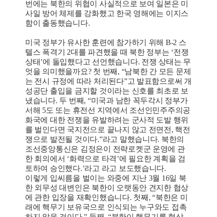
번에는 북한의 위협이 사실적으로 보여 일본은 미
사일 방어 체제를 강화했고 한국 영해에는 이지스
함이 출동했습니다.
미국 정부가 유사한 훈련에 참가하기 위해 B-2 스
텔스 폭격기 2대를 파견했을 때 북한 정부는 ‘전쟁
상태’에 돌입했다고 선언했습니다. 전쟁 상태는 무
엇을 의미했을까요? 첫 번째, “남북한 간 모든 문제
는 전시 규정에 따라 처리된다”고 발표함으로써 개
성공단 출입을 금지할 것이라는 신호를 최초로 보
냈습니다. 두 번째, “미국과 남한 꼭두각시 정부가
서해 5도 또는 휴전선 지역에서 조선인민주주의공
화국에 대한 전쟁을 유발하려는 군사적 도발 행위
를 벌인다면 국지전으로 끝나지 않고 전면전, 핵전
쟁으로 발전될 것이다.”라고 말했습니다. 북한의
조선중앙통신은 김정은이 전략로켓군 운영에 관
한 회의에서 ‘화력으로 타격’에 필요한 계획을 검
토하여 승인했다.’라고 라고 보도했습니다.
이렇게 입씨름을 벌이는 와중에 지난 3월 16일 북
한 외무성 대변인은 북한이 오랫동안 견지한 협상
에 관한 입장을 재확인했습니다. 첫째, “북한은 미
래에 핵무기 보유국으로 인식되는 누구와도 접촉
하지 않을 것이다.” 둘째, “북한이 핵무기를 협상