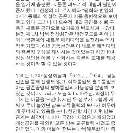
을 열기에 충분했다. 물론 과도기적 대립과 불안이
존재 했다. “전쟁의 바다” 서해와 “평화와 번영의
바다” 동해의 역설적 공존이 이를 웅변적으로 보여
주고 있다. 그러나 이 모순적 대결 공간을 신뢰 구
축의 새로운 공간으로 슬기롭게 변모시켜 나갔다.
분명 제 1차 남북 정상회담은 냉전구도를 뛰어 넘
어 남북관계의 새로운 패러다임을 설정하는 역사
적 쾌거였다. 6.15 공동선언은 이 새로운 패러다임
의 총론적 구상을 제시하는 것이었는가 하면 10.4.
정상 선언은 이를 구체화하는 각론적 토대를 제공
하는 것이라 할 수 있을 것이다.
우리는 1, 2차 정상회담과 「6.15.」,「10.4.」 공동
선언을 통해 전쟁도 없고, 적화통일도 흡수통일도
아닌 공존공영의 평화통일의 가능성을 분명히 보
았던 것이다. 그러나 오늘 6. 15. 10주년. 억장이 무
너지는 아픔을 느낀다. 지난 두 정부가 그렇게 애
써 이루어 놓았던 남북 교류협력의 토대가 허무하
게 무너지고 있음을 본다. 천안함 사건 이후 남북
관계는 최악이다. 이미 금강산 사업은 폐쇄되었고,
개성공단을 제외한 모든 남북 교류협력 사업도 중
단되었다. 이와 더불어 정부는 남북해운합의서 즉