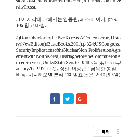
sforapost-ColdWarworld(Princeton,N.J.:PrincetonUnive
rsityPress).
3) 이 시각에 대해서는 임동원, 피스 메이커, pp.93-
106 참고 바람.
4)Don Oberdorfer, heTwoKoreas:AContemporaryHisto
ry(NewEdition)(BasicBooks,2001),p.324;USCongress.
SecurityImplicationsoftheNuclearNon-ProliferationAgre
ementwithNorthKorea,HearingbeforetheCommitteeonA
rmedServices,UnitedStatesSenate,104th Cong.,1stsess.,J
anuary26,1995,p.22;문정인, 이상근, “남북한 통일
비용- 시나리오별 분석” (미발표 논문, 2010년 5월).
목록