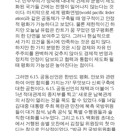
다. 민주주의가 성숙해 대내적 견제와 균형이 제도
화된 국가들 간에는 전쟁이 일어나지 않는다는 것
이다. 마지막으로 세계 평화연방(world pacific feder
ation)과 같은 공동체가 구축될 때 영구적이고 안정
적 평화가 가능하다고 보았다. 물론 제한적이긴 하
지만 오늘날 유럽은 칸트가 꿈 꾸었던 영구평화론
의 한 단면을 보여주고 있다. 그러나 현실적으로
세 가지 요건을 동시에 만족하는 것은 쉽지 않다.
하지만 한 가지 분명한 것은 시장 경제와 자유 민
주주의를 완벽하게 갖추지 않아도 경제적 번영과
정치적 안정이 담보되고 협력과 통합이 제도화 될
때 평화의 가능성은 높아진다는 점이다.
그러면 6.15. 공동선언은 한반도 평화, 안보와 관련
하여 어떤 함의를 가지는가? 무엇보다 신뢰구축에
대한 공헌이다. 6.15. 공동선언의 채택과 더불어 ‘5
5년 적대관계의 종지부를 찍고’ 새로운 남북관계
의 서장이 열리는 것을 목도 할 수 있었다. 6월 14일
김대중 대통령 주최 목란관 만찬에 북측 국방위원
들이 대거 참석, 남측 공식 및 특별 수행원들과 솔
직한 대화를 나누었다. 그리고 6.15. 백화원 초대소
에서 거행된 송별 오찬에서 김정일 위원장의 첫 마
디는 참으로 인상적이었다. “방금 전 국방위원회를