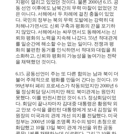
지평이 열리고 있었던 것이다. 물론 2000년 6.15. 공
동 선언 이후에도 남북간의 무력 마찰이 없었던 것
은 아니다. 서해에서 두 차례에 걸친 충돌이 있었
다. 국민의 정부는 북의 무력 도발에는 강력히 대
처해나가면서도 신뢰 구축과 평화의 끈을 포기하
지 않았다. 서해에서는 싸우면서도 동해에서는 신
뢰와 평화의 노력을 지속해 나갔다. 55년 적대관계
를 일순간에 해소할 수는 없는 일이다. 전쟁과 평
화의 불편한 동거를 인식하면서 적대와 대립을 최
소화하고, 신뢰와 평화의 가능성을 높여가는 전략
을 채택했던 것이다.
6.15. 공동선언이 주는 또 다른 함의는 남과 북이 더
불어 주체적으로 평화를 만들어 간다는 것이다. 19
99년부터 페리 프로세스가 작동되었지만 2000년 6
월 정상회담 당시까지만 해도 북미관계는 원만치
못했다. 이를 반전시켰던 것이 6.15. 정상회담이었
다. 회담이 끝나자마자 김대중 대통령은 황원탁 외
교 안보 수석을 클린턴 대통령에게 보내 김정일 위
원장의 미국과의 관계 개선 의지를 전달했다. 미국
정부는 2000년 10월 조명록 차수의 방미 초청으로
화답했고 10월 13일 북미 관계 개선을 위한 공동
콤뮤니케를 채택하는데 이르렀다. 그리고 10월 하