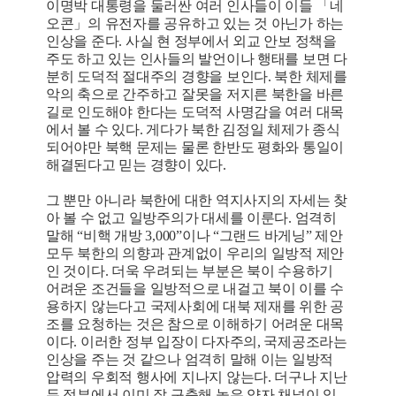
이명박 대통령을 둘러싼 여러 인사들이 이들 「네
오콘」의 유전자를 공유하고 있는 것 아닌가 하는
인상을 준다. 사실 현 정부에서 외교 안보 정책을
주도 하고 있는 인사들의 발언이나 행태를 보면 다
분히 도덕적 절대주의 경향을 보인다. 북한 체제를
악의 축으로 간주하고 잘못을 저지른 북한을 바른
길로 인도해야 한다는 도덕적 사명감을 여러 대목
에서 볼 수 있다. 게다가 북한 김정일 체제가 종식
되어야만 북핵 문제는 물론 한반도 평화와 통일이
해결된다고 믿는 경향이 있다.
그 뿐만 아니라 북한에 대한 역지사지의 자세는 찾
아 볼 수 없고 일방주의가 대세를 이룬다. 엄격히
말해 “비핵 개방 3,000”이나 “그랜드 바게닝” 제안
모두 북한의 의향과 관계없이 우리의 일방적 제안
인 것이다. 더욱 우려되는 부분은 북이 수용하기
어려운 조건들을 일방적으로 내걸고 북이 이를 수
용하지 않는다고 국제사회에 대북 제재를 위한 공
조를 요청하는 것은 참으로 이해하기 어려운 대목
이다. 이러한 정부 입장이 다자주의, 국제공조라는
인상을 주는 것 같으나 엄격히 말해 이는 일방적
압력의 우회적 행사에 지나지 않는다. 더구나 지난
두 정부에서 이미 잘 구축해 놓은 양자 채널이 있