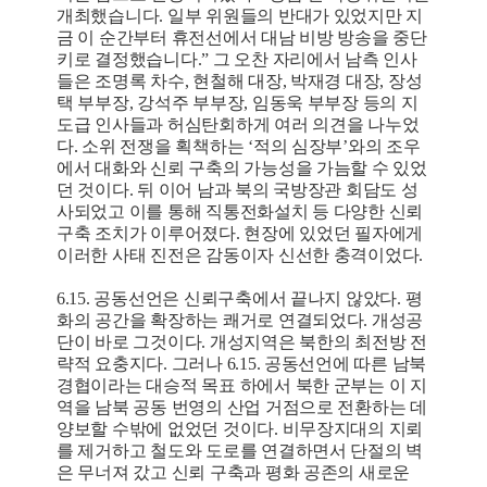
개최했습니다. 일부 위원들의 반대가 있었지만 지
금 이 순간부터 휴전선에서 대남 비방 방송을 중단
키로 결정했습니다.” 그 오찬 자리에서 남측 인사
들은 조명록 차수, 현철해 대장, 박재경 대장, 장성
택 부부장, 강석주 부부장, 임동욱 부부장 등의 지
도급 인사들과 허심탄회하게 여러 의견을 나누었
다. 소위 전쟁을 획책하는 ‘적의 심장부’와의 조우
에서 대화와 신뢰 구축의 가능성을 가늠할 수 있었
던 것이다. 뒤 이어 남과 북의 국방장관 회담도 성
사되었고 이를 통해 직통전화설치 등 다양한 신뢰
구축 조치가 이루어졌다. 현장에 있었던 필자에게
이러한 사태 진전은 감동이자 신선한 충격이었다.
6.15. 공동선언은 신뢰구축에서 끝나지 않았다. 평
화의 공간을 확장하는 쾌거로 연결되었다. 개성공
단이 바로 그것이다. 개성지역은 북한의 최전방 전
략적 요충지다. 그러나 6.15. 공동선언에 따른 남북
경협이라는 대승적 목표 하에서 북한 군부는 이 지
역을 남북 공동 번영의 산업 거점으로 전환하는 데
양보할 수밖에 없었던 것이다. 비무장지대의 지뢰
를 제거하고 철도와 도로를 연결하면서 단절의 벽
은 무너져 갔고 신뢰 구축과 평화 공존의 새로운