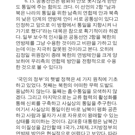
6. 15. 공동선언은 평화와 안보 못지않게 한반
도 통일에 주는 함의도 크다. 이 선언의 2항 “남과
북은 나라의 통일을 위한 남측의 연합제 안과 북측
의 낮은 단계의 연방제 안이 서로 공통성이 있다고
인정하고 앞으로 이 방향에서 통일을 지향시켜 나
가기로 했다”라는 대목은 참으로 획기적이라 하겠
다. 일부 보수적 인사들은 공동선언 2항을 북한의
연방제를 그냥 수용한 것이라고 비판을 가하고 있
는데 이는 지극히 잘못된 것이라고 본다. 오히려
김정일 위원장이 종래 북한의 연방제안을 크게 양
보하여 우리측의 연합제 방안을 전향적으로 수용
한 것으로 볼 수 있다3)
‘국민의 정부’의 햇볕 정책은 세 가지 원칙에 기초
하고 있었다. 첫째는 북한의 어떠한 무력 도발도
용납하지 않는다. 둘째는 흡수통일을 모색하지 않
겠다. 그리고 마지막으로는 교류 협력의 활성화를
통해 신뢰를 구축하고 사실상의 통일을 추구한다.
여기서 사실상의 통일이란 바로 남북이 평화 공존
하고 사람과 물자가 서로 자유로이 왕래할 수 있는
상태를 의미하는 것이다. 김대중 대통령은 남북간
의 이질성을 감안할 때 1국가, 2체제, 2지방정부의
연방제 방안은 현실적으로 어렵다고 보았다. 따라