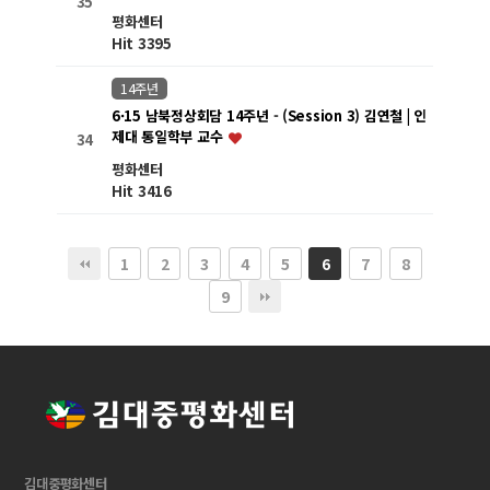
35
평화센터
Hit 3395
14주년
6·15 남북정상회담 14주년 - (Session 3) 김연철 | 인
제대 통일학부 교수
34
평화센터
Hit 3416
1
2
3
4
5
7
8
6
9
김대중평화센터