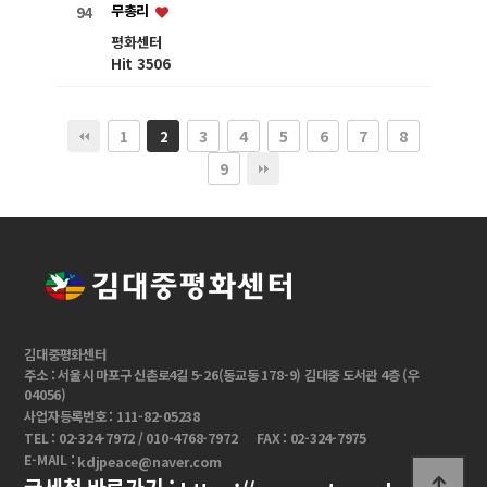
무총리
94
평화센터
Hit 3506
1
3
4
5
6
7
8
2
9
김대중평화센터
주소 : 서울시 마포구 신촌로4길 5-26(동교동 178-9) 김대중 도서관 4층 (우
04056)
사업자등록번호 : 111-82-05238
TEL : 02-324-7972 / 010-4768-7972
FAX : 02-324-7975
E-MAIL :
kdjpeace@naver.com
국세청 바로가기 :