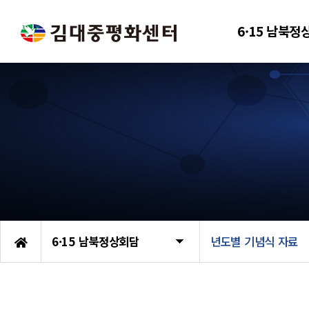
6·15 남북정
6·15 남북정상회담
년도별 기념식 자료