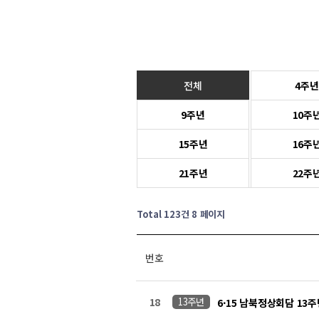
전체
4주년
9주년
10주
15주년
16주
21주년
22주
Total 123건
8 페이지
번호
18
13주년
6·15 남북정상회담 13주년