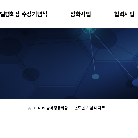
벨평화상 수상기념식
장학사업
협력사업
6·15 남북정상회담
년도별 기념식 자료