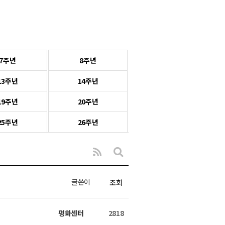
7주년
8주년
13주년
14주년
19주년
20주년
25주년
26주년
글쓴이
조회
평화센터
2818