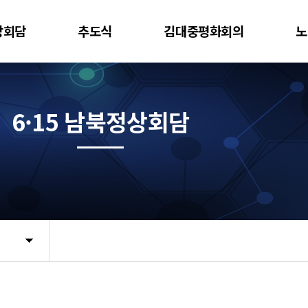
상회담
추도식
김대중평화회의
노
6·15 남북정상회담