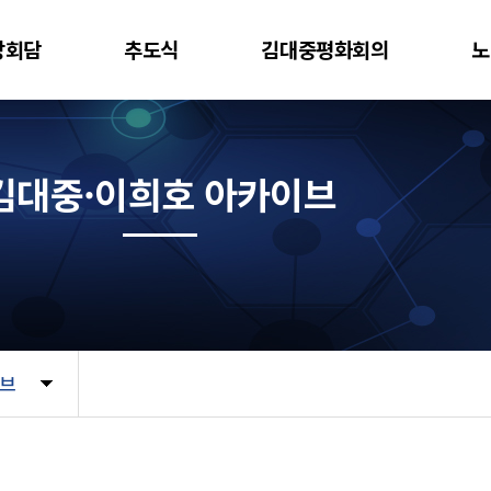
상회담
추도식
김대중평화회의
노
김대중·이희호 아카이브
이브