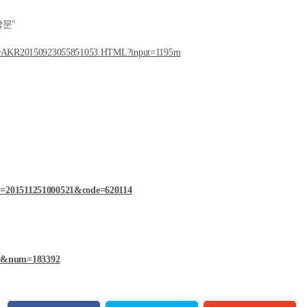
방문"
00000AKR20150923055851053.HTML?input=1195m
id=201511251000521&code=620114
ew&num=183392