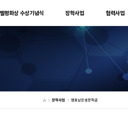
벨평화상 수상기념식
장학사업
협력사업
장학사업
영호남상생장학금