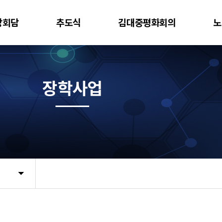
상회담
추도식
김대중평화회의
노
장학사업