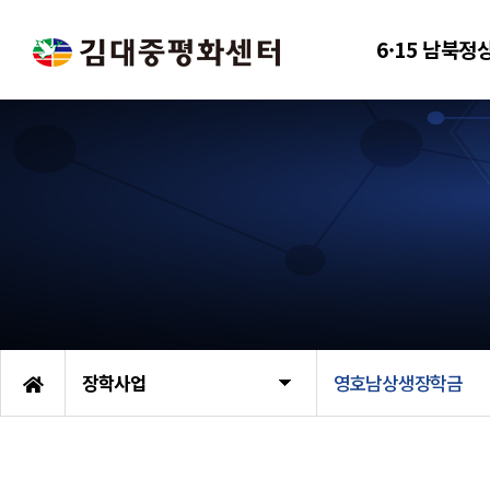
6·15 남북정
장학사업
영호남상생장학금