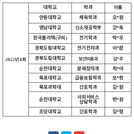
대학교
학과
이름
안동대학교
체육학과
오
원
*
영남대학교
신소재공학부
강
욱
*
한국폴리텍
구미
전기학과
박
우
(
)
*
경북도립대학교
전기전자과
이
환
*
경북도립대학교
보건미용과
김
주
년
회
*
2022
8
순천대학교
문예창작과
최
아
*
목포대학교
금융보험학과
모
현
*
목포과학대
간호학과
김
원
*
사회서비스
순천대학교
변
원
*
상담학과
초당대학교
간호학과
김
형
*