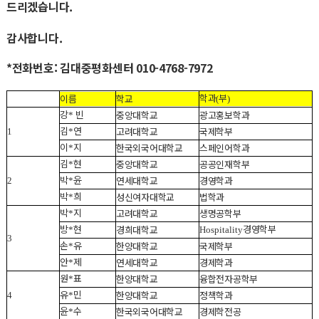
드리겠습니다.
감사합니다.
*전화번호: 김대중평화센터 010-4768-7972
학과
부
이름
학교
(
)
강
빈
중앙대학교
광고홍보학과
*
김
연
고려대학교
국제학부
1
*
이
지
한국외국어대학교
스페인어학과
*
김
현
중앙대학교
공공인재학부
*
박
윤
연세대학교
경영학과
2
*
박
희
성신여자대학교
법학과
*
박
지
고려대학교
생명공학부
*
방
현
경영학부
경희대학교
*
Hospitality
3
손
유
한양대학교
국제학부
*
안
제
연세대학교
경제학과
*
원
표
한양대학교
융합전자공학부
*
유
민
한양대학교
정책학과
4
*
윤
수
한국외국어대학교
경제학전공
*