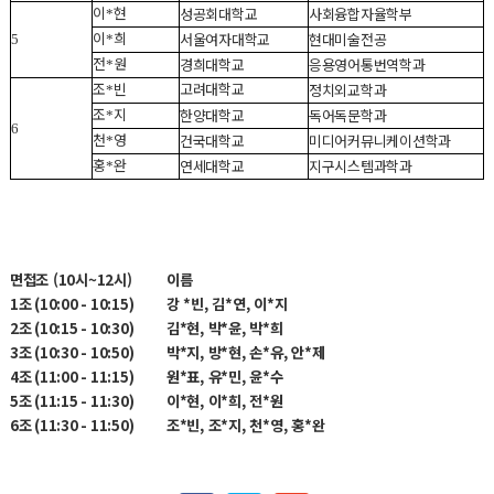
이
현
성공회대학교
사회융합자율학부
*
이
희
서울여자대학교
현대미술전공
5
*
전
원
경희대학교
응용영어통번역학과
*
조
빈
고려대학교
정치외교학과
*
조
지
한양대학교
독어독문학과
*
6
천
영
건국대학교
미디어커뮤니케이션학과
*
홍
완
연세대학교
지구시스템과학과
*
면접조
(10
시
~12
시
)
이름
1
조 (10:00 - 10:15)
강 *빈, 김*연, 이*지
2
조 (10:15 - 10:30)
김*현, 박*윤, 박*희
3
조 (10:30 - 10:50)
박*지, 방*현, 손*유, 안*제
4
조 (11:00 - 11:15)
원*표, 유*민, 윤*수
5
조 (11:15 - 11:30)
이*현, 이*희, 전*원
6
조 (11:30 - 11:50)
조*빈, 조*지, 천*영, 홍*완