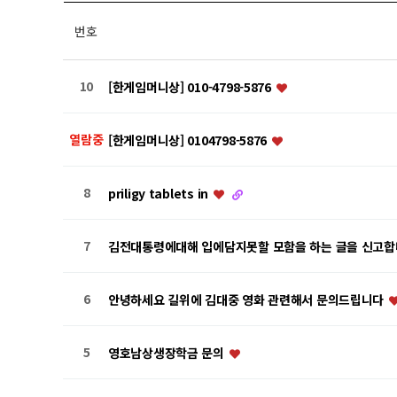
번호
10
[한​게임​머니​상] 01​0-​47​98​-5​87​6
열람중
[한​게임​머니​상] 01​04​79​8-​58​76
8
priligy tablets in
7
김전대통령에대해 입에담지못할 모함을 하는 글을 신고
6
안녕하세요 길위에 김대중 영화 관련해서 문의드립니다
5
영호남상생장학금 문의