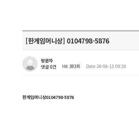
[한​게임​머니​상] 01​04​79​8-​58​76
방문자
Hit 383회
Date 26-06-13 09:26
댓글 0건
한게​임머​니상​01​04​79​8-​58​76