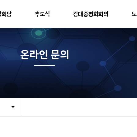
상회담
추도식
김대중평화회의
노
온라인 문의