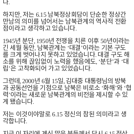
다
.
하지만
저는
남북정상회담이 단순한 정상간
,
6.15
만남의 의미를 넘어서는 남북관계의 역사적 전환
점이라고 생각하고 있습니다
.
년 분단
년 전쟁을 치른 이후
년이라는
1945
, 1950
50
긴 세월 동안
남북관계는
대결
이라는 기본 구도
,
‘
’
를 크게 벗어나지 못하고 있었습니다
대결 구도 해
.
소를 위해 끊임없이 노력을 했음에도
분단
과
대
, ‘
’
‘
립
은 고착화되어 가고 있었습니다
’
.
그런데
년
월
일
김대중 대통령님의 방북
, 2000
6
15
,
과 공동선언을 기점으로 남북은 비로소
화해
와
협
‘
’
‘
력
이라는
새로운 남북관계의 비전을 제시할 수 있
’
게 됐습니다
.
저는 이
것이야말로
정신의 참된 의미라고 생
6.15
각합니다
.
지금 이 자리에 계신 많은 분들께서 당시
정상
6.15