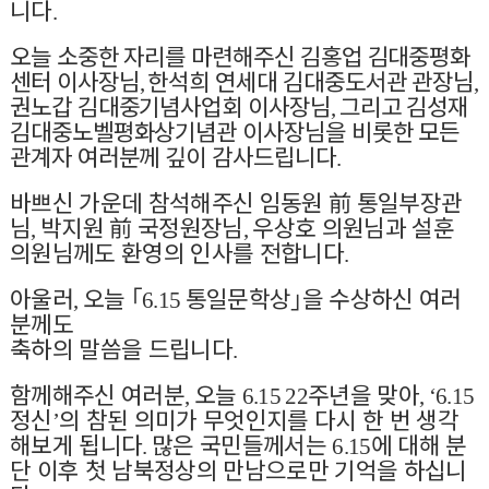
니다
.
오늘 소중한 자리를 마련해주신 김홍업 김대중평화
센터 이사장님
한석희 연세대 김대중도서관 관장님
,
,
권노갑 김대중기념사업회 이사장님
그리고 김성재
,
김대중노벨평화상기념관 이사장님을 비롯한 모든
관계자 여러분께 깊이 감사드립니다
.
바쁘신 가운데 참석해주신 임동원
前
통일부장관
님
박지원
前
국정원장님
우상호 의원님과 설훈
,
,
의원님께도 환영의 인사를 전합니다
.
아울러
오늘
｢
통일문학상
｣
을 수상하신 여러
,
6.15
분께도
축하의 말씀을 드립니다
.
함께해주신 여러분
오늘
주년을 맞아
,
6.15 22
, ‘6.15
정신
의 참된 의미가 무엇인지를 다시 한 번 생각
’
해보게 됩니다
많은 국민들께서는
에 대해 분
.
6.15
단 이후 첫 남북정상의 만남으로만 기억을 하십니