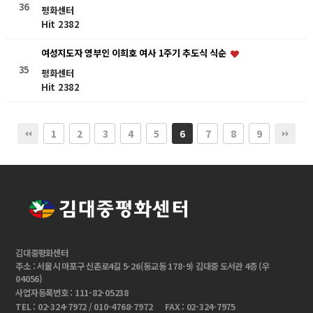
36
평화센터
Hit 2382
여성지도자 영부인 이희호 여사 1주기 추도식 식순
35
평화센터
Hit 2382
1
2
3
4
5
7
8
9
6
김대중평화센터
주소 : 서울시 마포구 신촌로4길 5-26(동교동 178-9) 김대중 도서관 4층 (우
04056)
사업자등록번호 : 111-82-05238
TEL : 02-324-7972 / 010-4768-7972
FAX : 02-324-7975