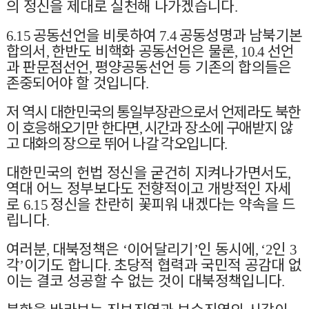
의 정신을 제대로 실천해 나가겠습니다
.
공동선언을 비롯하여
공동성명과 남북기본
6.15
7.4
합의서
한반도 비핵화 공동선언은 물론
선언
,
, 10.4
과 판문점선언
평양공동선언 등 기존의 합의들은
,
존중되어야 할 것입니다
.
저 역시 대한민국의 통일부장관으로서 언제라도 북한
이 호응해오기만 한다면
시간과 장소에 구애받지 않
,
고 대화의 장으로 뛰어 나갈 각오입니다
.
대한민국의 헌법 정신을 굳건히 지켜나가면서도
,
역대 어느 정부보다도 전향적이고 개방적인 자세
로
정신을 찬란히 꽃피워 내겠다는 약속을 드
6.15
립니다
.
여러분
대북정책은
이어달리기
인 동시에
인
,
‘
’
, ‘2
3
각
이기도 합니다
초당적 협력과 국민적 공감대 없
’
.
이는 결코 성공할 수 없는 것이 대북정책입니다
.
북한을 바라보는 진보진영과 보수진영의 시각이