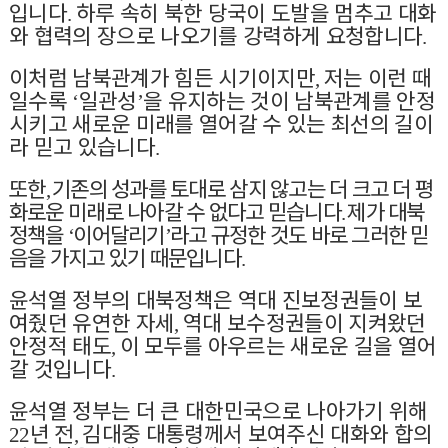
입니다
하루 속히 북한 당국이 도발을 멈추고 대화
.
와 협력의 장으로 나오기를 강력하게 요청합니다
.
이처럼 남북관계가 힘든 시기이지만
저는 이런 때
,
일수록
일관성
을 유지하는 것이 남북관계를 안정
‘
’
시키고 새로운 미래를 열어갈 수 있는 최선의 길이
라 믿고 있습니다
.
또한
기존의 성과를 토대로 삼지 않고는 더 크고 더 평
,
화로운 미래로 나아갈 수 없다고 믿습니다
제가 대북
.
정책을
이어달리기
라고 규정한 것도 바로 그러한 믿
‘
’
음을 가지고 있기 때문입니다
.
윤석열 정부의 대북정책은 역대 진보정권들이 보
여줬던 유연한 자세
역대 보수정권들이 지켜왔던
,
안정적 태도
이 모두를 아우르는 새로운 길을 열어
,
갈 것입니다
.
윤석열 정부는 더 큰 대한민국으로 나아가기 위해
년 전
김대중 대통령께서 보여주신 대화와 합의
22
,