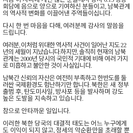
회담에 음으로 양으로 기여하신 분들이고
남북관계
,
의 역사적 변화를 이끌어낸 주역들이십니다
.
다시 한 번 마음을 다해
여러분께 감사의 말씀을
,
드립니다
.
여러분
이처럼 위대한 역사적 사건이 일어난 지도
,
22
년의 세월이 지났습니다
하지만
솔직히 현재의 남북
.
,
관계는
년 당시의 국민적 기대에 비해 여러 가지
2000
로 미흡하고 불안한 것이 사실입니다
.
남북간 신뢰의 자산은 여전히 부족하고 한반도를 둘
러싼 국제환경도 험난하기만 합니다
북한은 새 정부
.
출범 후
탄도미사일
방사포 등을 발사하며 강도
,
,
높은 도발을 지속하고 있습니다
.
참으로 안타까운 일입니다
.
이러한 북한 당국의 대결적 태도는 어느 누구에게
도 이익이 되지 않고
정세의 악순환만을 초래할 뿐
,