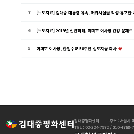
7
[보도자료] 김대중 대통령 유족, 허위사실을 작성·유포한
6
[보도자료] 2019년 신년하례, 이희호 이사장 건강 문제로
5
이희호 이사장, 한일수교 50주년 심포지움 축사
음
맨끝
김대중평화센터
주소 : 서울시 
TEL : 02-324-7972 / 010-4768-