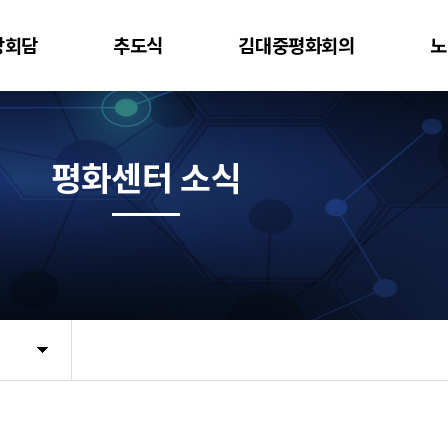
상회담
추도식
김대중평화회의
노
평화센터 소식