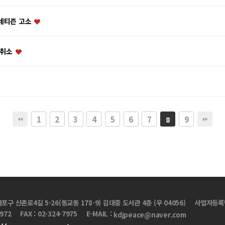
 네티즌 고소
 취소
1
2
3
4
5
6
7
9
8
마포구 신촌로4길 5-26(동교동 178-9) 김대중 도서관 4층 (우 04056)
사업자등록번호
7972
FAX : 02-324-7975
E-MAIL :
kdjpeace@naver.com