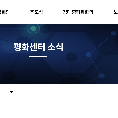
상회담
추도식
김대중평화회의
노
평화센터 소식