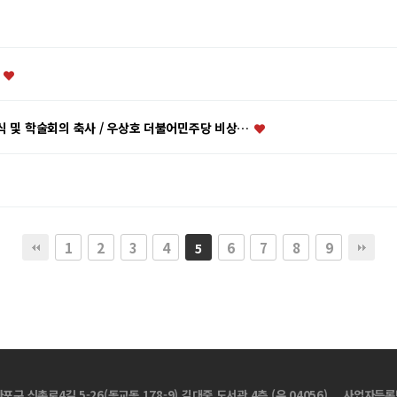
)
식 및 학술회의 축사 / 우상호 더불어민주당 비상…
1
2
3
4
6
7
8
9
5
마포구 신촌로4길 5-26(동교동 178-9) 김대중 도서관 4층 (우 04056)
사업자등록번호