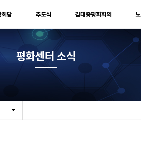
상회담
추도식
김대중평화회의
노
평화센터 소식