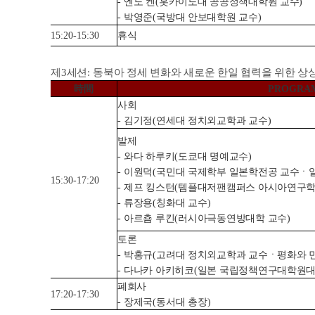
-
엔도 켄
(
홋카이도대 공공정책대학원 교수
)
-
박영준
(
국방대 안보대학원 교수
)
15:20-15:30
휴식
제
3
세션
:
동북아 정세 변화와 새로운 한일 협력을 위한 상
時間
PROGRA
사회
-
김기정
(
연세대 정치외교학과 교수
)
발제
-
와다 하루키
(
도쿄대 명예교수
)
-
이원덕
(
국민대 국제학부 일본학전공 교수
ㆍ
15:30-17:20
-
제프 킹스턴
(
템플대저팬캠퍼스 아시아연구
-
류장용
(
칭화대 교수
)
-
아르춈 루킨
(
러시아극동연방대학 교수
)
토론
-
박홍규
(
고려대 정치외교학과 교수
ㆍ
평화와 
-
다나카 아키히코
(
일본 국립정책연구대학원대
폐회사
17:20-17:30
-
장제국
(
동서대 총장
)