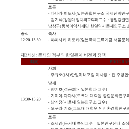
토론
-
다나카 히토시
(
일본종합연구소 국제전략연구
-
김기석
(
강원대 정치외교학과 교수
ㆍ
통일강원연
남상구
(
동북아역사재단 한일역사문제연구소 
중식
축사
12:20-13:30
-
야마사키 히로키
(
일본국제교류기금 서울문화
제
2
세션
:
문재인 정부의 한일관계 비전과 정책
時間
PROGRA
사회
-
추규호
((
사
)
한일미래포럼 이사장
ㆍ전 주영
발제
-
양기호
(
성공회대 일본학과 교수
)
-
기미야 다다시
(
도쿄대 대학원 종합문화연구과
13:30-15:20
-
남기정
(
서울대 일본연구소 교수
)
-
오구라 기조
(
교토대 대학원 인간환경학연구과
토론
-
조세영
(
동서대 특임교수ㆍ일본연구센터 소