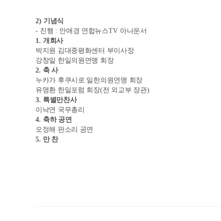
2)
기념식
-
진행
:
안애경 연합뉴스
TV
아나운서
1.
개회사
박지원 김대중평화센터 부이사장
강창일 한일의원연맹 회장
2.
축 사
누카가 후쿠시로 일한의원연맹 회장
유명환 한일포럼 회장
(
전 외교부 장관
)
3.
특별만찬사
이낙연 국무총리
4.
축하 공연
오정해 판소리 공연
5.
만 찬