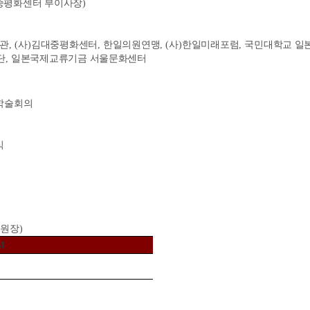
중평화센터 부이사장
)
서관
, (
사
)
김대중평화센터
,
한일의원연맹
, (
사
)
한일미래포럼
,
국민대학교 일
단
,
일본국제교류기금 서울문화센터
학술회의
식
 원장
)
M