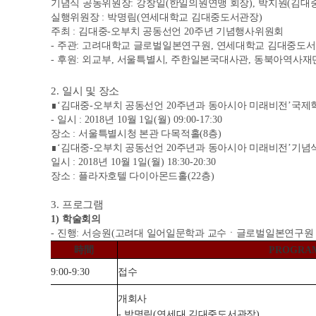
기념식 공동위원장
:
강창일
(
한일의원연맹 회장
),
박지원
(
김대
실행위원장
:
박명림
(
연세대학교 김대중도서관장
)
주최
:
김대중
-
오부치 공동선언
20
주년 기념행사위원회
-
주관
:
고려대학교 글로벌일본연구원
,
연세대학교 김대중도
-
후원
:
외교부
,
서울특별시
,
주한일본국대사관
,
동북아역사재
2.
일시 및 장소
∎
‘
김대중
-
오부치 공동선언
20
주년과 동아시아 미래비전
’
국제
-
일시
: 2018
년
10
월
1
일
(
월
) 09:00-17:30
장소
:
서울특별시청 본관 다목적홀
(8
층
)
∎
‘
김대중
-
오부치 공동선언
20
주년과 동아시아 미래비전
’
기념
일시
: 2018
년
10
월
1
일
(
월
) 18:30-20:30
장소
:
플라자호텔 다이아몬드홀
(22
층
)
3.
프로그램
1)
학술회의
-
진행
:
서승원
(
고려대 일어일문학과 교수
ㆍ
글로벌일본연구원
時間
PROGRA
9:00-9:30
접수
개회사
-
박명림
(
연세대 김대중도서관장
)