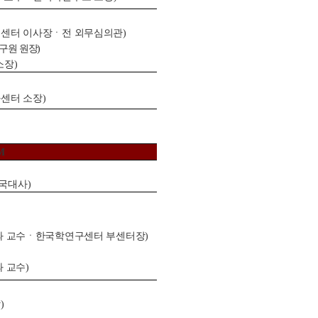
센터 이사장
ㆍ전 외무심의관
)
구원 원장
)
소장
)
센터 소장
)
M
한국대사
)
 교수
ㆍ한국학연구센터 부센터장
)
 교수
)
장
)