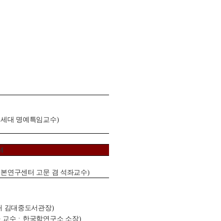
연세대 명예특임교수
)
M
본연구센터 고문 겸 석좌교수
)
대 김대중도서관장
)
 교수
ㆍ
한국학연구소 소장
)