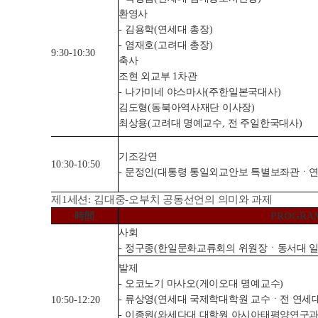
환영사
-
김용학
(
연세대 총장
)
-
염재호
(
고려대 총장
)
9:30-10:30
축사
조현 외교부
1
차관
-
나가미네 야스마사
(
주한일본국대사
)
김도형
(
동북아역사재단 이사장
)
최상용
(
고려대 명예교수
,
전 주일한국대사
)
기조강연
10:30-10:50
-
문정인
(
대통령 통일외교안보 특별보좌관
ㆍ
제
1
세션
:
김대중
-
오부치 공동선언의 의미와 과제
時間
PROGRA
사회
-
정구종
(
한일문화교류회의 위원장ㆍ동서대 일
발제
-
오코노기 마사오
(
게이오대 명예교수
)
-
류상영
(
연세대 국제학대학원 교수
ㆍ
전 연세
10:50-12:20
-
이종원
(
와세다대 대학원 아시아태평양연구과