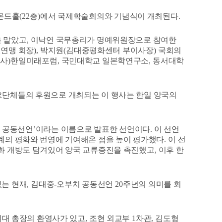
몬드홀
(22
층
)
에서 국제학술회의와 기념식이 개최된다
.
을 맡았고
,
이낙연 국무총리가 명예위원장으로 참여한
연맹 회장
),
박지원
(
김대중평화센터 부이사장
)
국회의
(
사
)
한일미래포럼
,
국민대학교 일본학연구소
,
동서대학
요단체들의 후원으로 개최되는 이 행사는 한일 양국의
쉽 공동선언
’
이라는 이름으로 발표한 선언이다
.
이 선언
계의 평화와 번영에 기여해온 점을 높이 평가했다
.
이 선
화 개방도 담겨있어 양국 교류증진을 촉진했고
,
이후 한
있는 현재
,
김대중
-
오부치 공동선언
20
주년의 의미를 회
려대 총장의 환영사가 있고
,
조현 외교부
1
차관
,
김도형