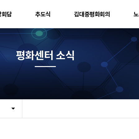
상회담
추도식
김대중평화회의
노
평화센터 소식