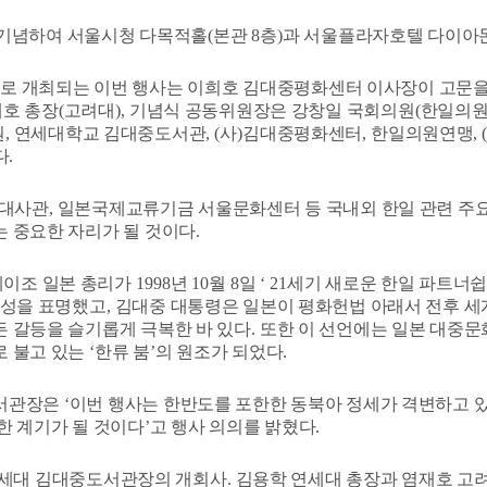
기념하여 서울시청 다목적홀
(
본관
8
층
)
과 서울플라자호텔 다이아
로 개최되는 이번 행사는 이희호 김대중평화센터 이사장이 고문
재호 총장
(
고려대
),
기념식 공동위원장은 강창일 국회의원
(
한일의원
원
,
연세대학교 김대중도서관
, (
사
)
김대중평화센터
,
한일의원연맹
, 
다
.
대사관
,
일본국제교류기금 서울문화센터
등 국내외 한일 관련 주
 중요한 자리가 될 것이다
.
게이조 일본 총리가
1998
년
10
월
8
일
‘ 21
세기 새로운 한일 파트너
반성을 표명했고
,
김대중 대통령은 일본이 평화헌법 아래서 전후 세
 갈등을 슬기롭게 극복한 바 있다
.
또한 이 선언에는 일본 대중문
로 불고 있는
‘
한류 붐
’
의 원조가 되었다
.
도서관장은
‘
이번 행사는 한반도를 포한한 동북아 정세가 격변하고 
한 계기가 될 것이다
’
고 행사 의의를 밝혔다
.
연세대 김대중도서관장의 개회사
.
김용학 연세대 총장과 염재호 고