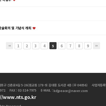
제학술회의 및 기념식 개최
1
2
3
4
6
7
8
9
5
마포구 신촌로4길 5-26(동교동 178-9) 김대중 도서관 4층 (우 04056)
사업자등록번호
7972
FAX : 02-324-7975
E-MAIL :
kdjpeace@naver.com
://www.nts.go.kr