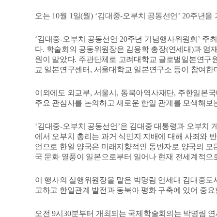
오는
10
월
1
일
(
월
) ‘
김대중
-
오부치 공동선언
’ 20
주년을 
‘
김대중
-
오부치 공동선언
20
주년 기념행사위원회
’
주최
다
.
학술회의 공동위원장은 김용학 총장
(
연세대
)
과 염
원이 맡았다
.
주관단체로 고려대학교 글로벌일본연구
교 일본연구센터
,
서울대학교 일본연구소 등이 참여한
이외에도 외교부
,
서울시
,
동북아역사재단
,
주한일본국
주요 관심사를 논의하고 새로운 한일 관계를 모색해보는
‘
김대중
-
오부치 공동선언
’
은 김대중 대통령과 오부치 
에서 오부치 총리는 과거 식민지 지배에 대해 사죄와 
언으로 한일 양국은 미래지향적인 동반자로 양국의 모든
국 문화 열풍이 일본으로부터 일어나 현재 전세계적으
이 행사의 실행위원장을 맡은 박명림 연세대 김대중
고하고 한일관계 발전과 동북아 평화 구축에 있어 중요
오전
9
시
30
분부터 개최되는 국제학술회의는 박명림 