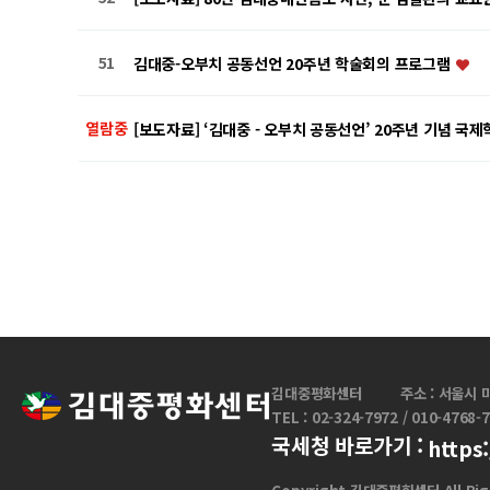
51
김대중-오부치 공동선언 20주년 학술회의 프로그램
열람중
[보도자료] ‘김대중 - 오부치 공동선언’ 20주년 기념 국
음
맨끝
김대중평화센터
주소 : 서울시 
TEL : 02-324-7972 / 010-4768-
국세청 바로가기 :
https