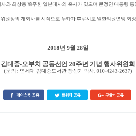
대사와 최상용
前
주한 일본대사의 축사가 있으며 문정인 대통령 
위원장의 개회사를 시작으로 누카가 후쿠시로 일한의원연맹 회장
2018
년
9
월
28
일
김대중
-
오부치 공동선언
20
주년 기념 행사위원회
(
문의
:
연세대 김대중도서관 장신기 박사
, 010-4243-2637)
페이스북 공유
트위터 공유
구글+ 공유