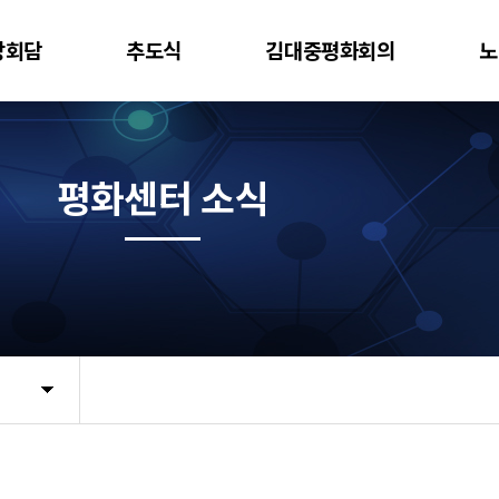
상회담
추도식
김대중평화회의
노
평화센터 소식