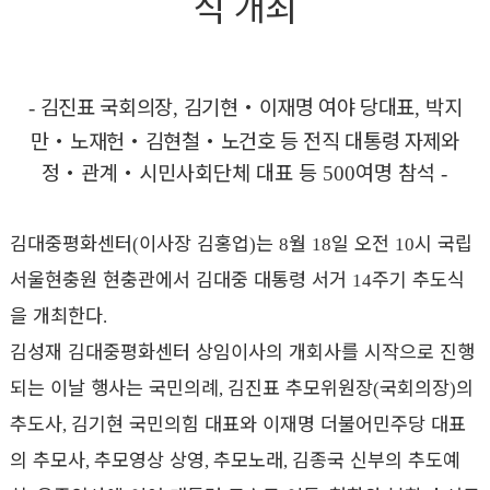
식 개최
김진표 국회의장
김기현
・
이재명 여야 당대표
박지
-
,
,
만
・
노재헌
・
김현철
・
노건호 등 전직 대통령 자제와
정
・
관계
・
시민사회단체 대표 등
여명 참석
500
-
김대중평화센터
이사장 김홍업
는
월
일 오전
시 국립
(
)
8
18
10
서울현충원 현충관에서 김대중 대통령 서거
주기 추도식
14
을 개최한다
.
김성재 김대중평화센터 상임이사의 개회사를 시작으로 진행
되는 이날 행사는 국민의례
김진표 추모위원장
국회의장
의
,
(
)
추도사
김기현 국민의힘 대표와 이재명 더불어민주당 대표
,
의 추모사
추모영상 상영
추모노래
김종국 신부의 추도예
,
,
,