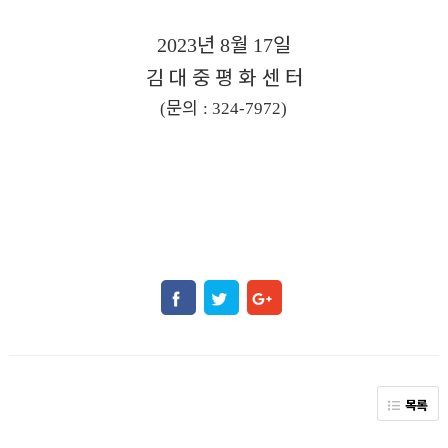
년
월
일
2023
8
17
김 대 중 평 화 센 터
문의
(
: 324-7972)
목록