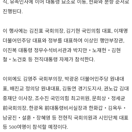
식
유족인사에 이어 대통령 묘소로 이동
헌화와 분향 순서로
,
,
진행된다
.
이 행사에는 김진표 국회의장
김기현 국민의힘 대표
이재명
,
,
더불어민주당 대표와 정부를 대표하여 이상민 행안부장관
,
이진복 대통령 정무수석비서관과 박지만
・
노재헌
・
김현
철
・
노건호 등 전직대통령 자제가 참석한다
.
이외에도 김영주 국회부의장
박광온 더불어민주당 원내대
,
표
배진교 정의당 원내대표
김동연 경기도지사
권노갑 김대
,
,
,
중재단 이사장
조수진 국민의힘 최고위원
문희상
・
정세균
,
,
前
국회의장
한광옥
前
대통령비서실장과 한화갑
・
김옥두
・
,
남궁진
・
설훈
・
장혜영 등 전현직 국회의원과 시민단체 대표
등
여명이 참석할 예정이다
500
.