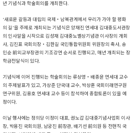
년 기념식과 학술회의를 개최한다
.
새로운 갈등과 대립의 국제
・
남북관계에서 우리가 가야 할 평화
‘
의 길
을 주제로 개최되는 기념식은 양재진 연세대 김대중도서관장
’
의 인사말을 시작으로 김성재 김대중노벨상기념관 이사장의 개회
사
김진표 국회의장
・
김한길 국민통합위원회 위원장의 축사
송
,
,
민순
前
외교부장관의 기조강연 순서로 진행되고
매년 개최되는 장
,
학금전달식이 있다
.
기념식에 이어 진행되는 학술회의는 류상영
・
배종윤 연세대 교수
의 주제발표가 있고
가상준 단국대 교수
박상훈 국회미래연구원
,
,
연구위원
김용호 연세대 교수 등이 참석하여 종합토론이 있을 예
,
정이다
.
이날 행사에는 정의당 이정미 대표
권노갑 김대중기념사업회 이사
,
장
박용진 국회의원
남궁진
前
장관
배기선
前
의원 등 전현직 국
,
,
,