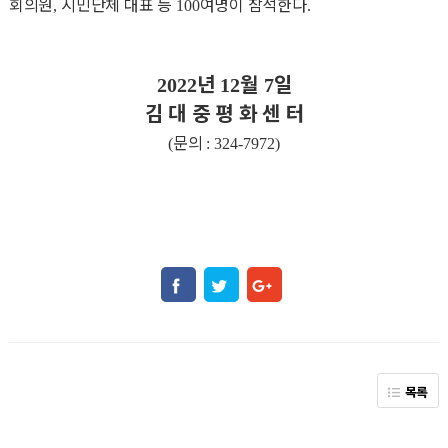
회의원
시민단체 대표 등
여명이 참석한다
,
100
.
년
월
일
2022
12
7
김 대 중 평 화 센 터
문의
(
: 324-7972)
목록