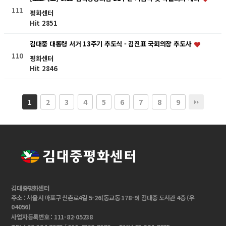
111
평화센터
Hit 2851
김대중 대통령 서거 13주기 추도식 - 김진표 국회의장 추도사
110
평화센터
Hit 2846
2
3
4
5
6
7
8
9
1
김대중평화센터
주소 : 서울시 마포구 신촌로4길 5-26(동교동 178-9) 김대중 도서관 4층 (우
04056)
사업자등록번호 : 111-82-05238