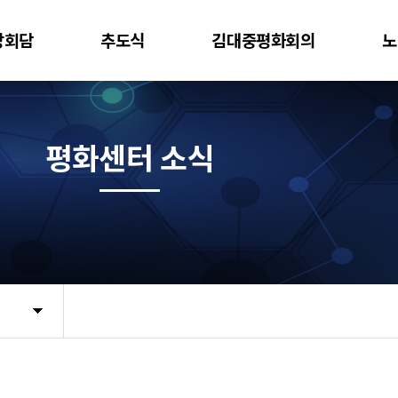
상회담
추도식
김대중평화회의
노
평화센터 소식