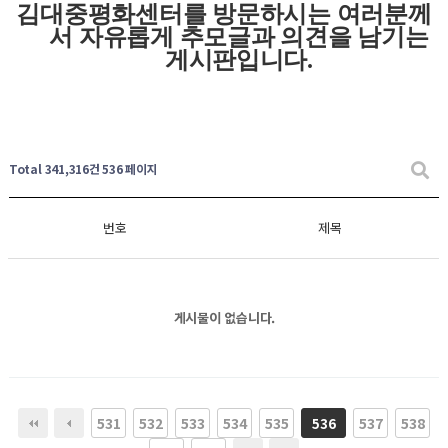
김대중평화센터를 방문하시는 여러분께
서 자유롭게
추모글과
의견을 남기는
게시판입니다
.
Total 341,316건
536 페이지
번호
제목
게시물이 없습니다.
531
532
533
534
535
537
538
536