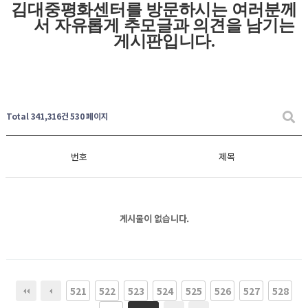
김대중평화센터를 방문하시는 여러분께
서 자유롭게
추모글과
의견을 남기는
게시판입니다
.
Total 341,316건
530 페이지
번호
제목
게시물이 없습니다.
521
522
523
524
525
526
527
528