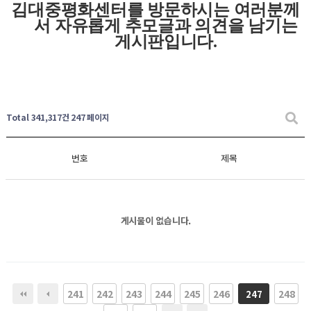
김대중평화센터를 방문하시는 여러분께
서 자유롭게
추모글과
의견을 남기는
게시판입니다
.
Total 341,317건
247 페이지
번호
제목
게시물이 없습니다.
241
242
243
244
245
246
248
247