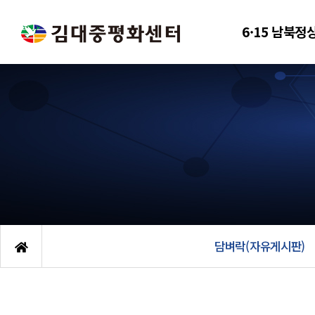
6·15 남북정
담벼락(자유게시판)