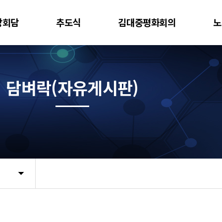
상회담
추도식
김대중평화회의
노
담벼락(자유게시판)