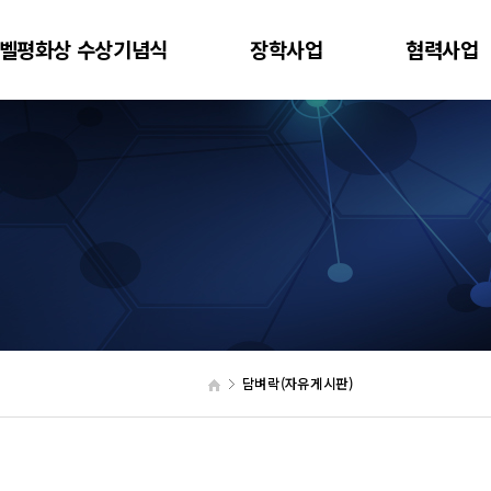
벨평화상 수상기념식
장학사업
협력사업
담벼락(자유게시판)