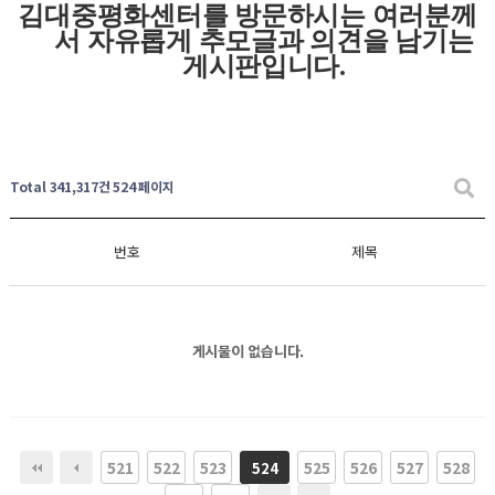
김대중평화센터를 방문하시는 여러분께
서 자유롭게
추모글과
의견을 남기는
게시판입니다
.
Total 341,317건
524 페이지
번호
제목
게시물이 없습니다.
521
522
523
525
526
527
528
524