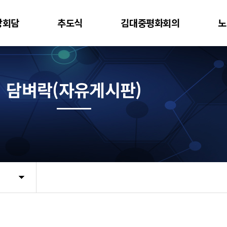
상회담
추도식
김대중평화회의
노
담벼락(자유게시판)