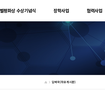
벨평화상 수상기념식
장학사업
협력사업
담벼락(자유게시판)