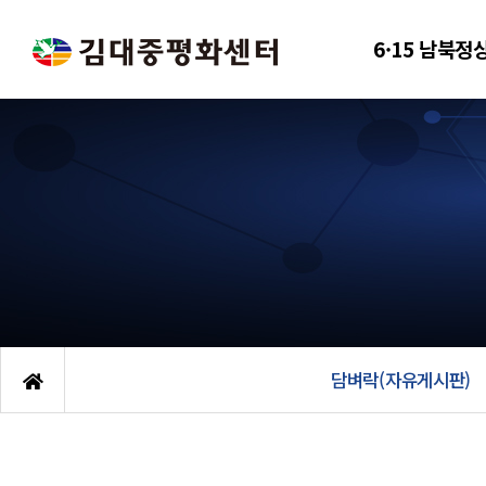
6·15 남북정
담벼락(자유게시판)