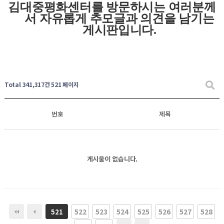
김대중평화센터를 방문하시는 여러분께
서 자유롭게
추모글과
의견을 남기는
게시판입니다
.
Total 341,317건
521 페이지
번호
제목
게시물이 없습니다.
522
523
524
525
526
527
528
521