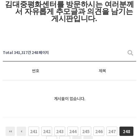
김대중평화센터를 방문하시는 여러분께
서 자유롭게
추모글과
의견을 남기는
게시판입니다
.
Total 341,317건
248 페이지
번호
제목
게시물이 없습니다.
241
242
243
244
245
246
247
248