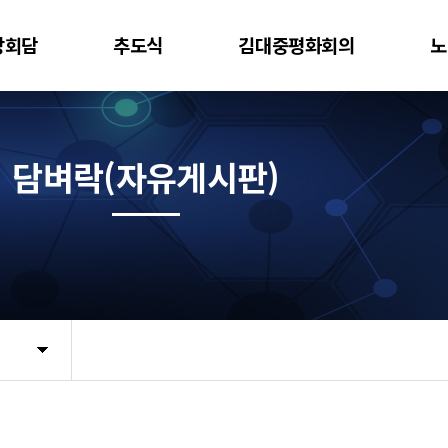
상회담
추도식
김대중평화회의
노
담벼락(자유게시판)