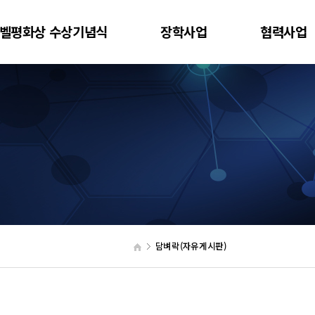
벨평화상 수상기념식
장학사업
협력사업
담벼락(자유게시판)