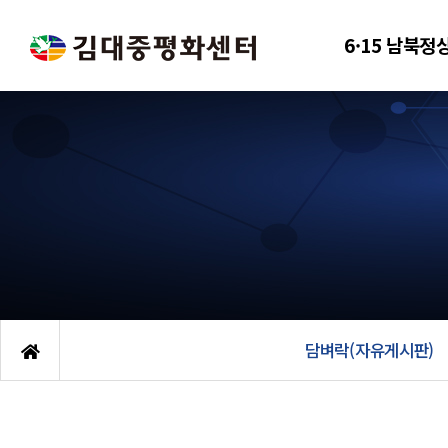
6·15 남북정
담벼락(자유게시판)