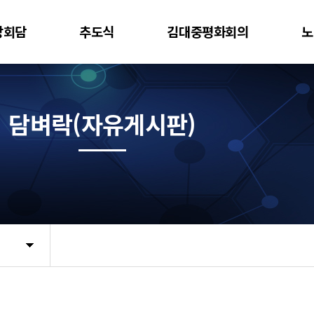
상회담
추도식
김대중평화회의
노
담벼락(자유게시판)