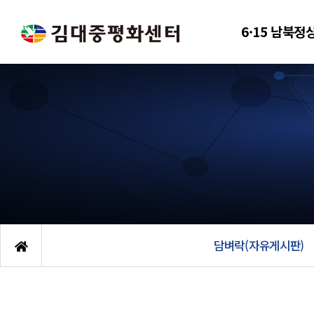
6·15 남북정
담벼락(자유게시판)