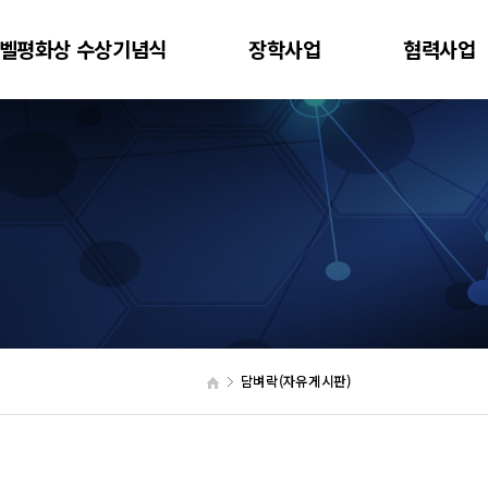
벨평화상 수상기념식
장학사업
협력사업
담벼락(자유게시판)