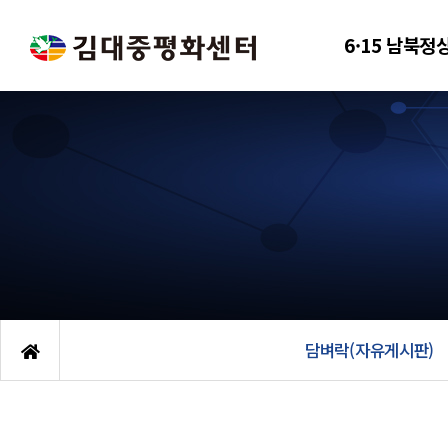
6·15 남북정
담벼락(자유게시판)