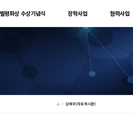
벨평화상 수상기념식
장학사업
협력사업
담벼락(자유게시판)