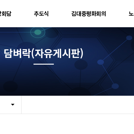
상회담
추도식
김대중평화회의
노
담벼락(자유게시판)