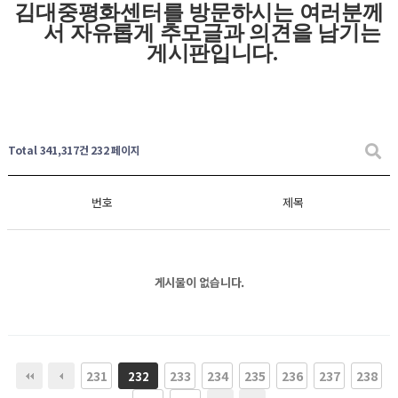
김대중평화센터를 방문하시는 여러분께
서 자유롭게
추모글과
의견을 남기는
게시판입니다
.
Total 341,317건
232 페이지
번호
제목
게시물이 없습니다.
231
233
234
235
236
237
238
232