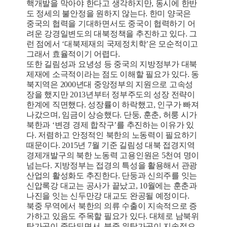
핵개발을 막아야 한다고 생각하지만, 동시에 한반
도 정세의 불안정을 원하지 않는다. 한미 양국은
중국의 협력을 기대하면서도 중국이 협력하기 어
려운 강경일변도의 대북정책을 추진하고 있다. 그
런 점에서 ‘대북제재의 국제정치학’은 모순적이고
그래서 효율적이기 어렵다.
또한 길림성과 요녕성 등 중국의 지방정부가 대북
제재에 소극적이라는 점도 이해할 필요가 있다. 동
북지역은 2000년대 중앙정부의 지원으로 고속성
장을 했지만 2013년부터 정부주도의 성장 전략이
한계에 직면했다. 성장률이 하락했고, 인구가 빠져
나갔으며, 임금이 상승했다. 단둥, 훈춘, 허룽 시가
북한과 ‘변경 경제 합작구’를 추진하는 이유가 있
다. 저렴하고 안정적인 북한의 노동력이 필요하기
때문이다. 2015년 7월 기준 길림성 대북 접경지역
경제개발구의 북한 노동력 고용인원은 5천여 명이
넘는다. 지방정부는 접경의 특성을 활용해서 관광
산업의 활성화도 추진한다. 단둥과 신의주를 잇는
신압록강 대교는 공사가 끝났고, 10월에는 훈춘과
나진을 잇는 신두만강 대교도 완공될 예정이다.
북중 무역에서 북한의 의류 수출이 지속적으로 증
가하고 있음도 주목할 필요가 있다. 대체로 남북위
탁가공이 중단되면서, 북중 위탁가공이 지속적으