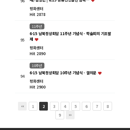
제) 김상근 | 6.15 공동선언실천 남측…
96
평화센터
Hit 2878
11주년
6·15 남북정상회담 11주년 기념식 - 학술회의 기조발
제
95
평화센터
Hit 2890
10주년
6·15 남북정상회담 10주년 기념식 - 결의문
94
평화센터
Hit 2900
1
3
4
5
6
7
8
2
9