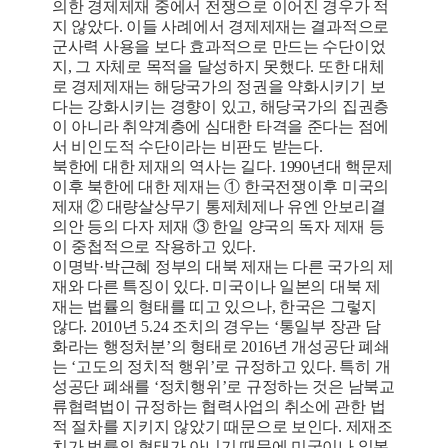
의한 경제제재 중에서 전쟁으로 이어진 경우가 적
지 않았다. 이들 사례에서 경제제재는 결과적으로
군사력 사용을 보다 효과적으로 만드는 수단이었
지, 그 자체로 목적을 달성하지 못했다. 또한 대체
로 경제제재는 해당국가의 정권을 약화시키기 보
다는 강화시키는 경향이 있고, 해당국가의 집권층
이 아니라 취약계층에 심대한 타격을 준다는 점에
서 비인도적 수단이라는 비판도 받는다.
북한에 대한 제재의 역사는 길다. 1990년대 핵문제
이후 북한에 대한 제재는 ① 한국전쟁이후 미국의
제재 ② 대량살상무기 통제체제나 유엔 안보리결
의안 등의 다자 제재 ③ 한일 양국의 독자 제재 등
이 중첩적으로 작용하고 있다.
이명박·박근혜 정부의 대북 제재는 다른 국가의 제
재와 다른 특징이 있다. 미국이나 일본의 대북 제
재는 법률의 형태를 띠고 있으나, 한국은 그렇지
않다. 2010년 5.24 조치의 경우는 ‘통일부 장관 담
화라는 행정처분’의 형태로 2016년 개성공단 폐쇄
는 ‘고도의 정치적 행위’로 규정하고 있다. 특히 개
성공단 폐쇄를 ‘정치행위’로 규정하는 것은 남북교
류협력법이 규정하는 협력사업의 취소에 관한 법
적 절차를 지키지 않았기 때문으로 보인다. 제재조
치가 법률의 형태가 아니기 때문에 미국이나 일본