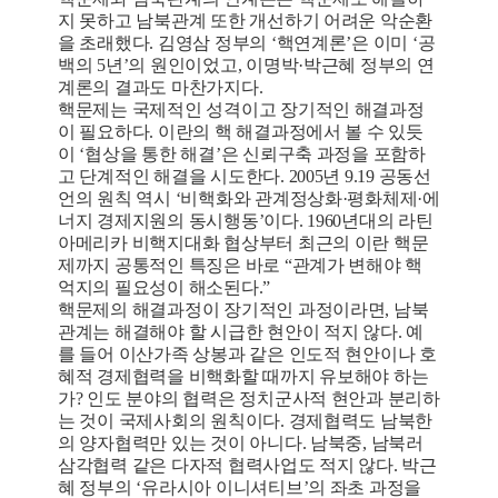
지 못하고 남북관계 또한 개선하기 어려운 악순환
을 초래했다. 김영삼 정부의 ‘핵연계론’은 이미 ‘공
백의 5년’의 원인이었고, 이명박·박근혜 정부의 연
계론의 결과도 마찬가지다.
핵문제는 국제적인 성격이고 장기적인 해결과정
이 필요하다. 이란의 핵 해결과정에서 볼 수 있듯
이 ‘협상을 통한 해결’은 신뢰구축 과정을 포함하
고 단계적인 해결을 시도한다. 2005년 9.19 공동선
언의 원칙 역시 ‘비핵화와 관계정상화·평화체제·에
너지 경제지원의 동시행동’이다. 1960년대의 라틴
아메리카 비핵지대화 협상부터 최근의 이란 핵문
제까지 공통적인 특징은 바로 “관계가 변해야 핵
억지의 필요성이 해소된다.”
핵문제의 해결과정이 장기적인 과정이라면, 남북
관계는 해결해야 할 시급한 현안이 적지 않다. 예
를 들어 이산가족 상봉과 같은 인도적 현안이나 호
혜적 경제협력을 비핵화할 때까지 유보해야 하는
가? 인도 분야의 협력은 정치군사적 현안과 분리하
는 것이 국제사회의 원칙이다. 경제협력도 남북한
의 양자협력만 있는 것이 아니다. 남북중, 남북러
삼각협력 같은 다자적 협력사업도 적지 않다. 박근
혜 정부의 ‘유라시아 이니셔티브’의 좌초 과정을