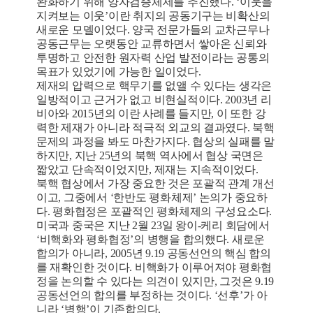
완화하기 위해 양자검증체제를 추진했다. ‘이웃을
지켜보는 이웃’이란 취지의 공동기구는 비확산의
새로운 모델이었다. 양국 전문가들의 교차근무나
공동근무는 오랫동안 교류하면서 쌓아온 신뢰와
투명하고 안전한 원자력 산업 발전이라는 공통의
목표가 있었기에 가능한 일이었다.
제재의 압력으로 핵무기를 없앨 수 있다는 생각은
일방적이고 근거가 없고 비현실적이다. 2003년 리
비아와 2015년의 이란 사례를 들지만, 이 또한 강
력한 제재가 아니라 적극적 외교의 결과였다. 북핵
문제의 과정을 봐도 마찬가지다. 협상의 실패를 말
하지만, 지난 25년의 북핵 역사에서 협상 국면은
짧았고 단속적이었지만, 제재는 지속적이었다.
북핵 협상에서 가장 중요한 것은 포괄적 관계 개선
이고, 그중에서 ‘한반도 평화체제’ 논의가 중요하
다. 평화협정은 포괄적인 평화체제의 구성요소다.
미국과 중국은 지난 2월 23일 왕이-케리 회담에서
‘비핵화와 평화협정’의 병행을 합의했다. 새로운
합의가 아니라, 2005년 9.19 공동선언의 핵심 합의
를 재확인한 것이다. 비핵화가 이루어져야 평화협
정을 논의할 수 있다는 의견이 있지만, 그것은 9.19
공동선언의 합의를 부정하는 것이다. ‘선후’가 아
니라 ‘병행’이 기존합의다.