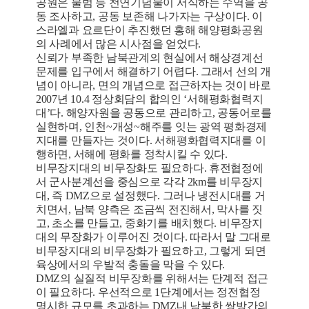
공원은 물범 등 천연기념물이 서식하는 수역을 공
동 조사하고, 공동 보존해 나가자는 구상이다. 이
스라엘과 요르단이 추진했던 홍해 해양평화공원
의 사례에서 많은 시사점을 얻었다.
신뢰가 부족한 남북관계의 현실에서 해상경계선
문제를 입구에서 해결하기 어렵다. 그래서 선의 개
념이 아니라, 면의 개념으로 접근하자는 것이 바로
2007년 10.4 정상회담의 합의인 ‘서해평화협력지
대’다. 해양자원을 공동으로 관리하고, 공동어로를
실현하며, 인천~개성~해주를 잇는 광역 평화경제
지대를 만들자는 것이다. 서해평화협력지대를 이
행하면, 서해에 평화를 정착시킬 수 있다.
비무장지대의 비무장화도 필요하다. 휴전협정에
서 군사분계선을 중심으로 각각 2km를 비무장지
대, 즉 DMZ으로 설정했다. 그러나 냉전시대를 거
치면서, 남북 양측은 조금씩 전진해서, 막사를 짓
고, 초소를 만들고, 중화기를 배치했다. 비무장지
대의 무장화가 이루어진 것이다. 따라서 말 그대로
비무장지대의 비무장화가 필요하고, 그렇게 되면
육상에서의 우발적 충돌을 막을 수 있다.
DMZ의 실질적 비무장화를 위해서는 단계적 접근
이 필요하다. 우선적으로 1단계에서는 정전협정
명시한 규모를 초과하는 DMZ내 남북한 쌍방간의