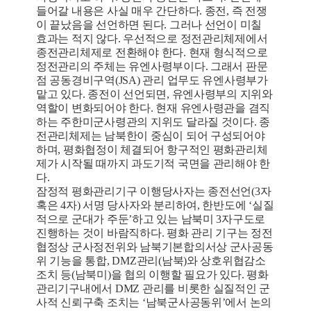
들어갈 내용은 사실 매우 간단하다. 종전, 즉 전쟁
이 끝났음을 선언하면 된다. 그러나 선언이 미칠
효과는 적지 않다. 우선적으로 정전관리체제에서
종전관리체제로 전환해야 한다. 현재 형식적으로
정전관리의 주체는 유엔사령부이다. 그래서 판문
점 공동경비구역(JSA) 관리 업무도 유엔사령부가
맡고 있다. 종전이 선언되면, 유엔사령부의 지위와
역할이 변화되어야 한다. 현재 유엔사령관을 겸직
하는 주한미군사령관의 지위도 달라질 것이다. 종
전관리체제는 남북한이 중심이 되어 구성되어야
하며, 평화협정이 체결되어 항구적인 평화관리체
제가 시작될 때까지 과도기적 국면을 관리해야 한
다.
잠정적 평화관리기구 이행당사자는 종전선언(3자
혹은 4자) 서명 당사자와 분리하여, 한반도에 ‘실질
적으로 군대가 주둔’하고 있는 남북미 3자구도로
진행하는 것이 바람직하다. 평화 관리 기구는 정전
협정상 군사정전위와 남북기본합의서상 군사공동
위 기능을 통합, DMZ관리(남북)와 상호위협감소
조치 등(남북미)을 협의 이행할 필요가 있다. 평화
관리기구내에서 DMZ 관리를 비롯한 실질적인 군
사적 신뢰구축 조치는 ‘남북군사공동위’에서 논의