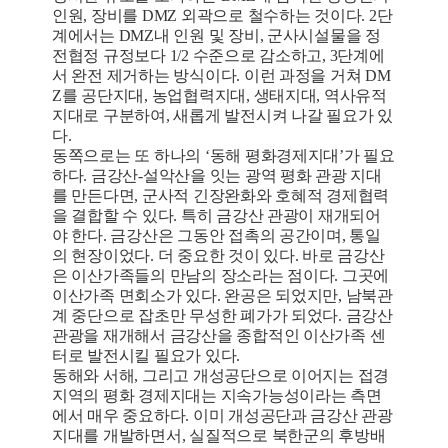
인원, 장비를 DMZ 외곽으로 철수하는 것이다. 2단
계에서는 DMZ내 인원 및 장비, 군사시설물을 정
전협정 규정보다 1/2 수준으로 감소하고, 3단계에
서 완전 제거하는 방식이다. 이런 과정을 거쳐 DM
Z를 공단지대, 농업협력지대, 생태지대, 역사유적
지대로 구분하여, 새롭게 발전시켜 나갈 필요가 있
다.
동쪽으로는 또 하나의 ‘동해 평화경제지대’가 필요
하다. 금강산-설악산을 잇는 광역 평화 관광 지대
를 만든다면, 군사적 긴장완화와 호혜적 경제협력
을 결합할 수 있다. 특히 금강산 관광이 재개되어
야 한다. 금강산은 그동안 접촉의 공간이며, 통일
의 현장이었다. 더 중요한 것이 있다. 바로 금강산
은 이산가족들의 만남의 장소라는 점이다. 그곳에
이산가족 면회소가 있다. 완공은 되었지만, 남북관
계 중단으로 잡초만 무성한 폐가가 되었다. 금강산
관광을 재개해서 금강산을 종합적인 이산가족 센
터로 발전시킬 필요가 있다.
동해와 서해, 그리고 개성공단으로 이어지는 접경
지역의 평화 경제지대는 지속가능성이라는 측면
에서 매우 중요하다. 이미 개성공단과 금강산 관광
지대를 개발하면서, 실질적으로 북한군의 후방배