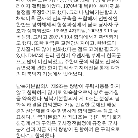
리이자 걸림돌이었다. 1970년대 북한이 북미 평화
협정을 주장하기도 했다. 그러나 남북기본합의서
채택이후 군사적 신뢰구축을 포함해서 전반적인
한반도 평화체제의 형성과정에서 남북 당사자 구
조가 정착되었다. 1996년 4자회담, 2005년 9.19 공
동성명, 그리고 2007년 10.4 합의에서 재확인되기
도 했다. 또한 한국은 교전당사자이고, 한반도의
군사질서도 많이 변화했다는 점도 고려할 필요가
있다. DMZ의 관리 권한이 유엔사령부에서 한국군
으로 많이 이전되었고, 주한미군의 역할도 전략적
유연성에 관한 한미 합의와 기지이전을 통해 과거
의 대북억지 기능에서 벗어났다.
남북기본합의서 제9조는 쌍방이 무력사용을 하지
않고 침략하지 않기로 약속함으로써 상호 불가침
을 약속했다. 남북기본합의서 제10조는 분쟁의 평
화적 해결을 합의했다. 가장 민감한 문제인 해상
경계선문제를 아주 현명하게 합의했다는 점도 중
요하다. 남북기본합의서 제11조는 “남과 북의 불가
침경계선과 구역은 군사정전협정에 규정된 군사
분계선과 지금 까지 쌍방이 관할하여 온 구역으로
한다.”고 합의했다.