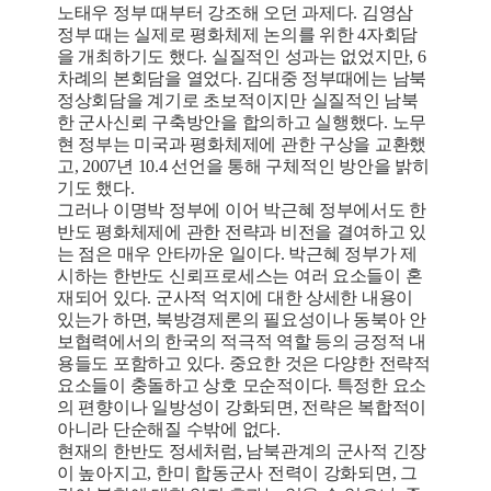
노태우 정부 때부터 강조해 오던 과제다. 김영삼
정부 때는 실제로 평화체제 논의를 위한 4자회담
을 개최하기도 했다. 실질적인 성과는 없었지만, 6
차례의 본회담을 열었다. 김대중 정부때에는 남북
정상회담을 계기로 초보적이지만 실질적인 남북
한 군사신뢰 구축방안을 합의하고 실행했다. 노무
현 정부는 미국과 평화체제에 관한 구상을 교환했
고, 2007년 10.4 선언을 통해 구체적인 방안을 밝히
기도 했다.
그러나 이명박 정부에 이어 박근혜 정부에서도 한
반도 평화체제에 관한 전략과 비전을 결여하고 있
는 점은 매우 안타까운 일이다. 박근혜 정부가 제
시하는 한반도 신뢰프로세스는 여러 요소들이 혼
재되어 있다. 군사적 억지에 대한 상세한 내용이
있는가 하면, 북방경제론의 필요성이나 동북아 안
보협력에서의 한국의 적극적 역할 등의 긍정적 내
용들도 포함하고 있다. 중요한 것은 다양한 전략적
요소들이 충돌하고 상호 모순적이다. 특정한 요소
의 편향이나 일방성이 강화되면, 전략은 복합적이
아니라 단순해질 수밖에 없다.
현재의 한반도 정세처럼, 남북관계의 군사적 긴장
이 높아지고, 한미 합동군사 전력이 강화되면, 그