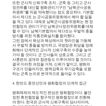
또한 군사적 신뢰구축 조치 , 군축 등 그리고 군사
정전위를 대신할 평화관리기구인 “남북군사공동
위원회”를 처음 약속했다는 점도 중요하다. 기본합
의서 제12조 는 군사공동위원회에서 해야 할 일들
을 적고 있다. 대체로 남북군사공동위원회는 현 정
전협정의 관리기구인 남북군사정전위원회를 대체
할 수 있다. 남북기본합의서 제13조는 우발적 충돌
방지를 위한 직통전화설치를 합의했다.
그런 점에서 육상과 해상에서의 핫라인을 가동해
서 우발적 충돌을 방지하고, 국방장관 회담을 정례
화해서 단계적인 군사적 신뢰구축의 수준을 높여
가야 할 것이다. 군 인사들의 상호교류, 그리고 군
사훈련의 공개와 참관등도 이루어져야 할 것이다.
결국 이러한 과정을 거쳐, 신뢰가 쌓이고, 평화의
구조가 만들어지면, 병력감축과 무기감축을 포함
하는 군축 논의로 본격적으로 들어갈 수 있다.
4. 한반도 종전선언과 평화협정의 단계적 접근
평화체제의 제도적인 완성은 평화협정이다. 불안
정한 휴전협정을 항구적인 평화협정으로 전환해
야 한다. 한국은 군사적 신뢰구축의 당사자이며,