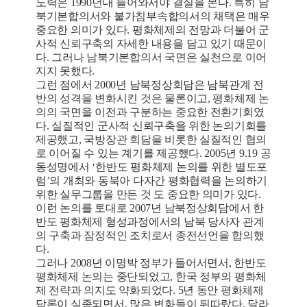
노력은 1990년대 들어와서야 결실을 본다. 특히 남
북기본합의서와 불가침부속합의서의 채택은 매우
중요한 의미가 있다. 평화체제의 전망과 더불어 군
사적 신뢰구축의 자세한 내용을 담고 있기 때문이
다. 그러나 남북기본합의서 국면은 실천으로 이어
지지 못했다.
그런 점에서 2000년 남북정상회담은 남북관계 전
반의 성격을 변화시킨 것은 물론이고, 평화체제 논
의의 국면을 이전과 구분하는 중요한 전환기회였
다. 실질적인 군사적 신뢰구축을 위한 논의기회를
제공했고, 국방장관 회담을 비롯한 실질적인 협의
로 이어질 수 있는 계기를 제공했다. 2005년 9.19 공
동성명에서 ‘한반도 평화체제 논의를 위한 별도포
럼’의 개최와 동북아 다자간 평화협력을 논의하기
위한 실무그룹을 만든 것 도 중요한 의미가 있다.
이런 논의를 토대로 2007년 남북정상회담에서 한
반도 평화체제 형성과정에서의 남북 당사자 관계
의 구축과 잠정적인 조치로서 종전선언을 합의했
다.
그러나 2008년 이명박 정부가 들어서면서, 한반도
평화체제 논의는 중단되었고, 한국 정부의 평화체
제 전략과 의지도 약화되었다. 5년 동안 평화체제
담론이 실종되면서, 많은 변화들이 뒤따랐다. 달라