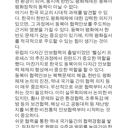
한 환경이 되며, 동시에 한반도 평화체제는 동북아
평화정착의 동력이 아닐 수 없다.
여기서 한국 외교의 시대적 과제를 발견할 수 있
다. 한국이 한반도 평화체제에 대한 강력한 의지가
있으면, 그 과정에서 동북아 협력안보를 주도하는
근거와 명분을 가질 수 있다. 동북아 평화에서 한
반도 문제가 갖는 중요성이 있기에, 지역 평화질서
를 적극적으로 주도할 수 있는 힘이 생기는 것이
다.
유럽의 다자간 안보협력의 출발이었던 ‘헬싱키 프
로세스’의 추진과정에서 핀란드가 중요한 역할을
했다. 마찬가지로 한국도 동북아의 다자간 안보협
력 체제의 형성에서 중요한 역할을 할 수 있다.
동북아 협력안보는 북핵문제의 해결, 한반도 평화
체제 논의의 진전, 역내 국가들 간의 협력 의지 등
이 매우 중요하다. 우선적으로 쉬운 협력부터 시작
하는 것이 필요하다. 이미 실무회의에서 논의한 바
있지만, 황사 문제와 같은 환경협력, 조류독감 예
방 등의 보건협력, 해상 사고 공동대처 등 재난방
지를 비롯한 비전통적 안보협력부터 시작하는 것
이 중요하다.
쉬운 협력을 통한 역내 국가들간의 협력경험을 쌓
고, 점차적으로 협력의 수준과 범위를 높여가야 한