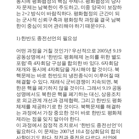
동시에 평화협정의 핵심 주체다. 평화협정의 당사
자 문제는 남북한이 주도하고, 미중 양국이 보장하
는 2+2 방식이 바람직하다. 평화협정의 근간이 되
는 군사적 신뢰구축과 평화정착 과정을 결국 남북
한이 중심이 되어 관리해야 하기 때문이다.
1) 한반도 종전선언의 필요성
어떤 과정을 거칠 것인가? 우선적으로 2005년 9.19
공동성명에서 ‘한반도 평화체제 논의를 위한 별도
포럼’즉 4자회담 구성을 합의한 바 있다. 6자회담
재개와 동시에 4자회담을 개시해야 할 것이다. 북
핵문제는 바로 한반도의 냉전종식이 이루어질 때
해결할 수 있다. 재래식 군비경쟁이 지속되면, 북
한은 핵을 폐기하지 않을 것이다. 그래서 9.19 공동
성명에서도 북한은 핵을 폐기하는 대신, 상응조치
로 외교관계 개선과 경제협력, 그리고 한반도 평화
체제를 제공하기로 한 것이다. 북핵문제를 해결하
는 과정에서 가장 중요한 것이 바로 한반도 평화체
제라는 점을 잊지 말아야 한다.
이 과정에서 잠정적 조치로서 ‘한반도 종전선언’이
필요하다. 이 문제는 2007년 10.4 정상회담의 합의
사항이기도 하다. 정전과 종전은 다르다. 선언에