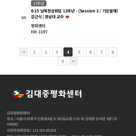
13주년
6·15 남북정상회담 13주년 - (Session 3 / 기조발제)
김근식 | 경남대 교수
64
평화센터
Hit 3197
1
2
3
5
6
7
8
4
9
김대중평화센터
주소 : 서울시 마포구 신촌로4길 5-26(동교동 178-9) 김대중 도서관 4층 (우
04056)
사업자등록번호 : 111-82-05238