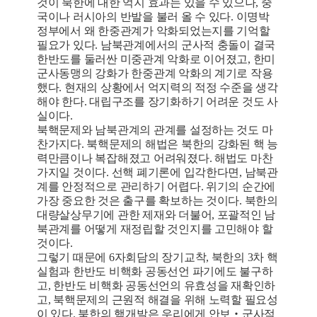
것이 북한에 대한 억지 효과는 있을 수 있으나, 중
국이나 러시아의 반발을 불러 올 수 있다. 이명박
정부에서 왜 한중관계가 악화되었는지를 기억할
필요가 있다. 남북관계에서의 군사적 충돌이 결국
한반도를 둘러싼 미중관계 악화로 이어졌고, 한미
군사동맹의 강화가 한중관계 악화의 계기로 작용
했다. 현재의 상황에서 억지력의 적정 수준을 생각
해야 한다. 대립구조를 장기화하기 어려운 것도 사
실이다.
북핵문제와 남북관계의 관계를 설정하는 것도 마
찬가지다. 북핵문제의 해법은 북한의 강화된 핵 능
력만큼이나 복잡해졌고 어려워졌다. 해법도 마찬
가지일 것이다. 선핵 폐기론에 입각한다면, 남북관
계를 안정적으로 관리하기 어렵다. 위기의 순간에
가장 중요한 것은 출구를 확보하는 것이다. 북한의
대량살상무기에 관한 제재와 더불어, 포괄적인 남
북관계를 어떻게 재정립할 것인지를 고민해야 할
것이다.
그렇기 때문에 6자회담의 장기교착, 북한의 3차 핵
실험과 한반도 비핵화 공동선언 파기에도 불구하
고, 한반도 비핵화 공동선언의 유효성을 재확인하
고, 북핵문제의 근원적 해결을 위해 노력할 필요성
이 있다. 북한의 핵개발은 우리에게 안보‧군사적