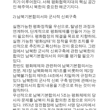
치가 이루어졌다. 서해 평화협력지대의 핵심 공간
인 해주역시 북한의 중요한 해군기지다.
2) 남북기본합의서와 군사적 신뢰구축
실현가능한 평화정착을 우선으로, 탈냉전 과정과
연계하여, 단계적으로 평화체제를 만들어 가는 것
이 필요하다. 평화협정의 체결을 목표로 지향하되,
실현 가능한 ‘평화상태’의 정착을 위한 조치를 우
선적으로 추진하고 확산하는 것이 중요하다. 그런
점에서 남북한 군사적 신뢰구축에 관한 남북한의
합의인 남북기본합의서의 의미를 평가할 필요가
있다.
한반도 평화체제와 관련하여 남북기본합의서는
전문, 제1장 남북화해의 제5조를 비롯하여 제2장
남북불가침의 제9조-14조에서 치밀하게 규정하고
있다. 남북한의 군사적 신뢰 구축 방안에 관해서는
기본합의서의 합의 내용을 기준으로 하는 것이 바
람직하다.
우선적으로 남북기본합의서 5조는 평화체제의 당
사자 문제를 남북이 처음 합의한 조항으로 의미가
있다. 1953년 정전협정에 남한이 서명 당사자에서
빠진 것은 오랜 기간 동안 평화체제 구성에 논란거