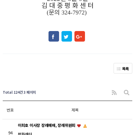
김 대 중 평 화 센 터
문의
(
324-7972)
목록
Total 124건
3 페이지
번호
제목
이희호 이사장 장례예배, 장례위원회
94
평화센터