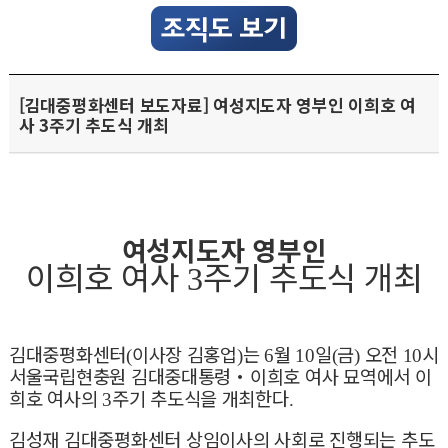
[김대중평화센터 보도자료] 여성지도자 영부인 이희호 여
사 3주기 추도식 개최
여성지도자 영부인
이희호 여사
주기 추도식 개최
3
김대중평화센터
이사장 김홍업
는
월
일
금
오전
시
(
)
6
10
(
)
10
서울국립현충원 김대중대통령
・
이희호 여사 묘역에서 이
희호 여사의
주기
추도식을 개최한다
3
.
김성재 김대중평화센터 상임이사의 사회로 진행되는 추도