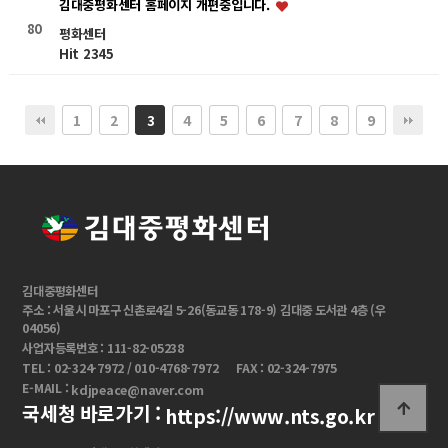
김대중평화센터 홈페이지 개편중입니다.
80
평화센터
Hit 2345
1
2
4
5
6
7
8
9
3
김대중평화센터
주소 : 서울시 마포구 신촌로4길 5-26(동교동 178-9) 김대중 도서관 4층 (우
04056)
사업자등록번호 : 111-82-05238
TEL : 02-324-7972 / 010-4768-7972
FAX : 02-324-7975
E-MAIL :
kdjpeace@naver.com
국세청 바로가기 :
https://www.nts.go.kr