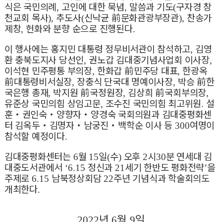
식은 국민의례
고인에 대한 묵념
말씀과 기도
구자경 창
,
,
(
천교회 목사
추도사
신낙균
前
문화관광부장관
찬송가
),
(
),
제창
헌화와 분향 순으로 진행된다
,
.
이 행사에는 홍지민 대통령 정무비서관이 참석하고
김영
,
환 충북도지사 당선인
권노갑 김대중기념사업회 이사장
,
,
이석현 민주평통 부의장
한화갑
前
민주당 대표
한광옥
,
,
前
대통령비서실장
장충식 단국대 명예이사장
박승
前
한
,
,
국은행 총재
박지원
前
국정원장
김상희
前
국회부의장
,
,
,
유준상 국민의힘 상임고문
조수진 국민의힘 최고위원
설
,
.
훈
・
권인숙
・
양향자
・
양경숙 국회의원과 김대중평화센
터 김옥두
・
김명자
・
남궁진
・
백학순 이사 등
여명이
300
참석할 예정이다
.
김대중평화센터는
월
일
수
오후
시
분 연세대 김
6
15
(
)
2
30
대중도서관에서
정신과
세기 한반도 평화전략
을
‘6.15
21
’
주제로
남북정상회담
주년 기념식과 학술회의도
6.15
22
개최한다
.
년
월
일
2022
6
9