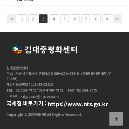
1
2
4
5
6
7
8
9
3
김대중평화센터
주소 : 서울시 마포구 신촌로4길 5-26(동교동 178-9) 김대중 도서관 4층 (우
04056)
사업자등록번호 : 111-82-05238
TEL : 02-324-7972 / 010-4768-7972
FAX : 02-324-7975
E-MAIL :
kdjpeace@naver.com
국세청 바로가기 :
https://www.nts.go.kr
Copyright 김대중평화센터 All Rights Reserved.