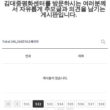
김대중평화센터를 방문하시는 여러분께
서 자유롭게
추모글과
의견을 남기는
게시판입니다
.
Total 341,316건
532 페이지
번호
제목
게시물이 없습니다.
531
533
534
535
536
537
538
532