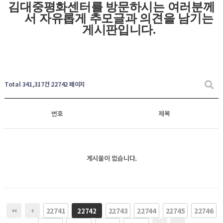
김대중평화센터를 방문하시는 여러분께
서 자유롭게
추모글과
의견을 남기는
게시판입니다
.
Total 341,317건
22742 페이지
번호
제목
게시물이 없습니다.
22741
22743
22744
22745
22746
22742