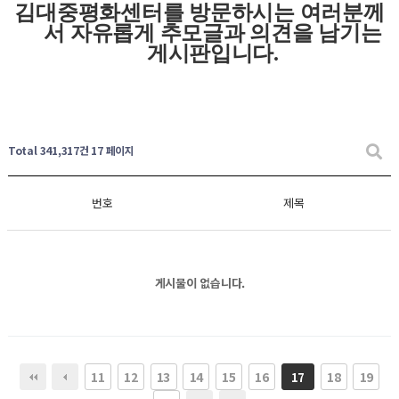
김대중평화센터를 방문하시는 여러분께
서 자유롭게
추모글과
의견을 남기는
게시판입니다
.
Total 341,317건
17 페이지
번호
제목
게시물이 없습니다.
11
12
13
14
15
16
18
19
17