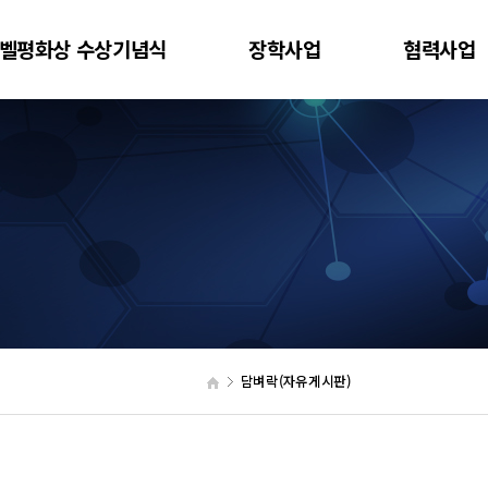
벨평화상 수상기념식
장학사업
협력사업
담벼락(자유게시판)