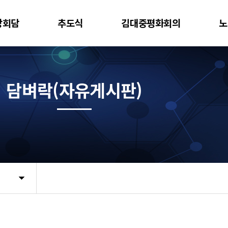
상회담
추도식
김대중평화회의
노
담벼락(자유게시판)