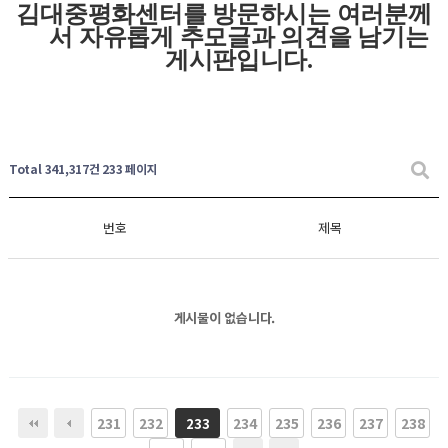
김대중평화센터를 방문하시는 여러분께
서 자유롭게
추모글과
의견을 남기는
게시판입니다
.
Total 341,317건
233 페이지
번호
제목
게시물이 없습니다.
231
232
234
235
236
237
238
233