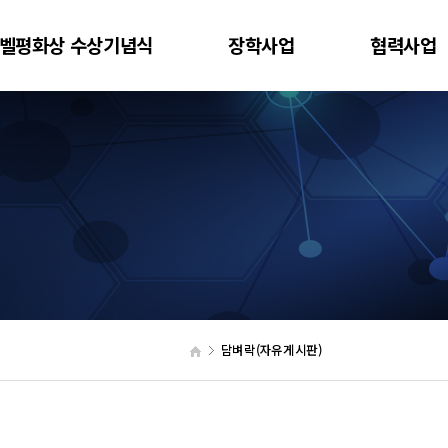
벨평화상 수상기념식
장학사업
협력사업
담벼락(자유게시판)