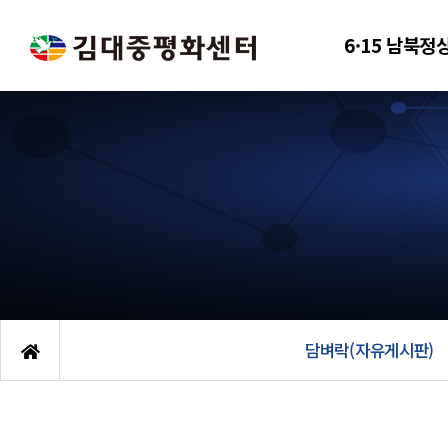
6·15 남북정
담벼락(자유게시판)