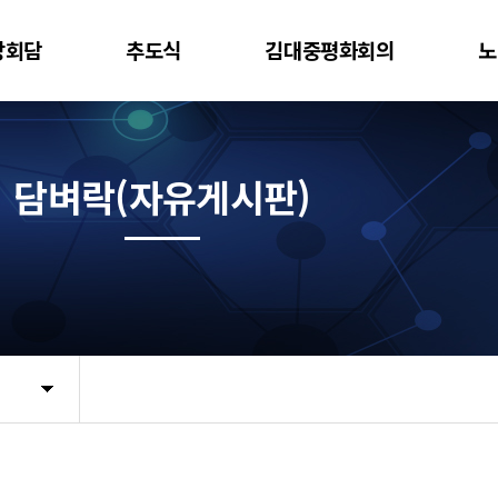
상회담
추도식
김대중평화회의
노
담벼락(자유게시판)