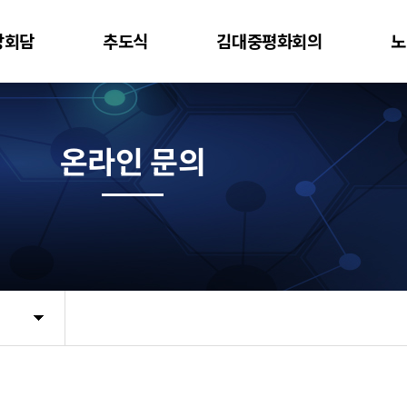
상회담
추도식
김대중평화회의
노
온라인 문의