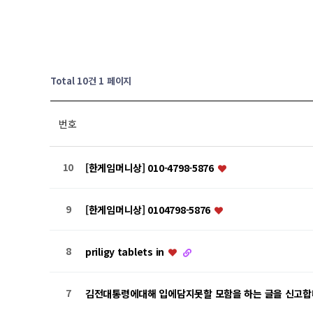
Total 10건
1 페이지
번호
10
[한​게임​머니​상] 01​0-​47​98​-5​87​6
9
[한​게임​머니​상] 01​04​79​8-​58​76
8
priligy tablets in
7
김전대통령에대해 입에담지못할 모함을 하는 글을 신고